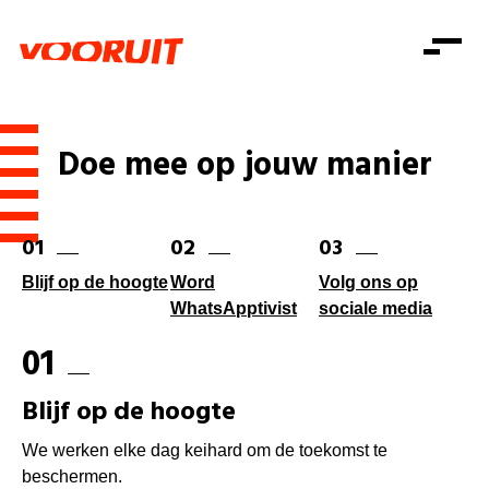
Laatste nieuws
Alle artikels
Beweging
Mission statement
Koopkracht
Dicht bij jou
Doe mee op jouw manier
Onze mensen
Doe mee
Zorg
Doe mee
Shop
Standpunten
Gelijke kansen
01
02
03
Word lid
Zoeken
Vacatures
Welzijn
Login
Login
Blijf op de hoogte
Word
Volg ons op
Mis niets
Consumentenbescherming
WhatsApptivist
sociale media
Pensioenen
01
Doe mee
Kinderen en jongeren
Blijf op de hoogte
We werken elke dag keihard om de toekomst te
beschermen.