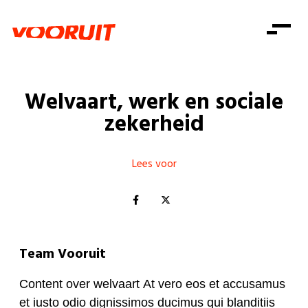
Laatste nieuws
Alle artikels
Beweging
Mission statement
Koopkracht
Dicht bij jou
Welvaart, werk en sociale
Onze mensen
Doe mee
Zorg
zekerheid
Doe mee
Shop
Standpunten
Gelijke kansen
Word lid
Zoeken
Vacatures
Welzijn
Lees voor
Login
Login
Mis niets
Consumentenbescherming
Pensioenen
Doe mee
Kinderen en jongeren
Team Vooruit
Content over welvaart
At vero eos et accusamus
et iusto odio dignissimos ducimus qui blanditiis