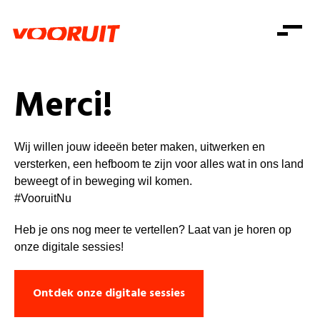
Laatste nieuws
Alle artikels
Beweging
Mission statement
Koopkracht
Dicht bij jou
Merci!
Onze mensen
Doe mee
Zorg
Doe mee
Shop
Standpunten
Gelijke kansen
Wij willen jouw ideeën beter maken, uitwerken en
Word lid
Zoeken
versterken, een hefboom te zijn voor alles wat in ons land
Vacatures
Welzijn
Login
beweegt of in beweging wil komen.
Login
Mis niets
Consumentenbescherming
#VooruitNu
Pensioenen
Heb je ons nog meer te vertellen? Laat van je horen op
Doe mee
onze digitale sessies!
Kinderen en jongeren
Ontdek onze digitale sessies