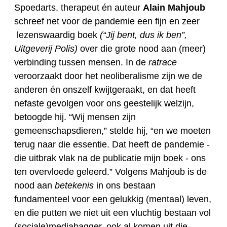
Spoedarts, therapeut én auteur
Alain Mahjoub
schreef net voor de pandemie een fijn en zeer
lezenswaardig boek
(“Jij bent, dus ik ben”,
Uitgeverij Polis)
over die grote nood aan (meer)
verbinding tussen mensen. In de
ratrace
veroorzaakt door het neoliberalisme zijn we de
anderen én onszelf kwijtgeraakt, en dat heeft
nefaste gevolgen voor ons geestelijk welzijn,
betoogde hij. “Wij mensen zijn
gemeenschapsdieren,” stelde hij, “en we moeten
terug naar die essentie. Dat heeft de pandemie -
die uitbrak vlak na de publicatie mijn boek - ons
ten overvloede geleerd.” Volgens Mahjoub is de
nood aan
betekenis
in ons bestaan
fundamenteel voor een gelukkig (mentaal) leven,
en die putten we niet uit een vluchtig bestaan vol
(sociale)mediabagger, ook al komen uit die