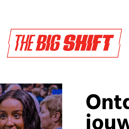
Ont
jou