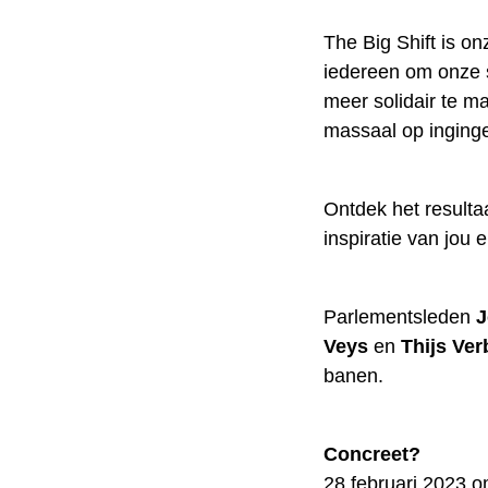
The Big Shift is on
iedereen om onze 
meer solidair te ma
massaal op inging
Ontdek het resultaa
inspiratie van jou
Parlementsleden
J
Veys
en
Thijs Ver
banen.
Concreet?
28 februari 2023 o