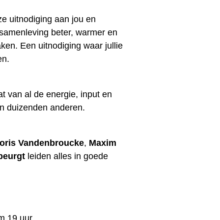
ze uitnodiging aan jou en
samenleving beter, warmer en
ken. Een uitnodiging waar jullie
en.
t van al de energie, input en
 en duizenden anderen.
oris Vandenbroucke
,
Maxim
beurgt
leiden alles in goede
m 19 uur