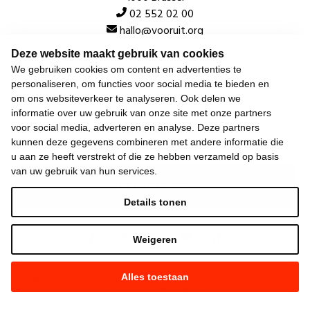
02 552 02 00
hallo@vooruit.org
Deze website maakt gebruik van cookies
We gebruiken cookies om content en advertenties te
Snel
personaliseren, om functies voor social media te bieden en
om ons websiteverkeer te analyseren. Ook delen we
Over de beweging
informatie over uw gebruik van onze site met onze partners
Algemeen
voor social media, adverteren en analyse. Deze partners
kunnen deze gegevens combineren met andere informatie die
u aan ze heeft verstrekt of die ze hebben verzameld op basis
van uw gebruik van hun services.
Laatste nieuws
Details tonen
Weigeren
Alles toestaan
©
2026
Vooruit —
Privacyverklaring
—
Gebruiksvoorwaarden
—
Cookieverklaring
—
Gemaakt met NationBuilder