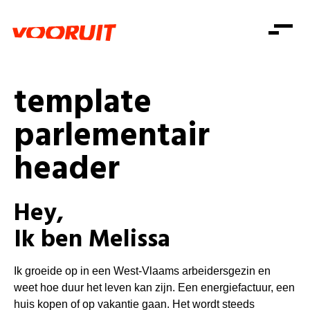
Laatste nieuws
Alle artikels
Beweging
Mission statement
Koopkracht
Dicht bij jou
template
Onze mensen
Doe mee
Zorg
parlementair
Doe mee
Shop
Standpunten
Gelijke kansen
header
Word lid
Zoeken
Vacatures
Welzijn
Login
Login
Mis niets
Consumentenbescherming
Hey,
Pensioenen
Doe mee
Ik ben Melissa
Kinderen en jongeren
Ik groeide op in een West-Vlaams arbeidersgezin en
weet hoe duur het leven kan zijn. Een energiefactuur, een
huis kopen of op vakantie gaan. Het wordt steeds