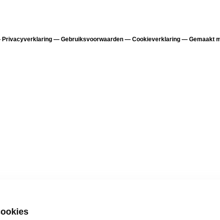
—
Privacyverklaring
—
Gebruiksvoorwaarden
—
Cookieverklaring
—
Gemaakt me
cookies