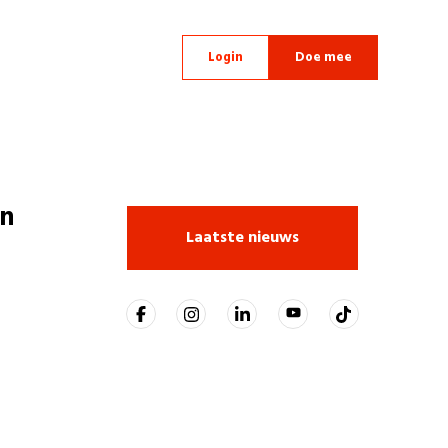
Login
Doe mee
n
Laatste nieuws