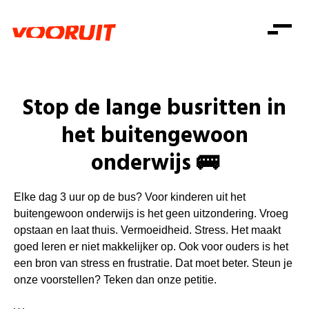
Laatste nieuws
Alle artikels
Beweging
Mission statement
Koopkracht
Dicht bij jou
Stop de lange busritten in
Onze mensen
Doe mee
Zorg
het buitengewoon
Doe mee
Shop
Standpunten
Gelijke kansen
onderwijs 🚌
Word lid
Zoeken
Vacatures
Welzijn
Login
Login
Mis niets
Consumentenbescherming
Elke dag 3 uur op de bus? Voor kinderen uit het
buitengewoon onderwijs is het geen uitzondering. Vroeg
Pensioenen
Doe mee
opstaan en laat thuis. Vermoeidheid. Stress. Het maakt
Kinderen en jongeren
goed leren er niet makkelijker op. Ook voor ouders is het
een bron van stress en frustratie. Dat moet beter. Steun je
onze voorstellen? Teken dan onze petitie.