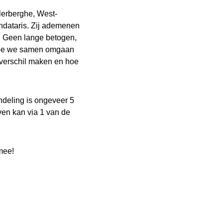
erberghe, West-
dataris. Zij ademenen
t. Geen lange betogen,
 hoe we samen omgaan
verschil maken en hoe
.
deling is ongeveer 5
jven kan via 1 van de
mee!