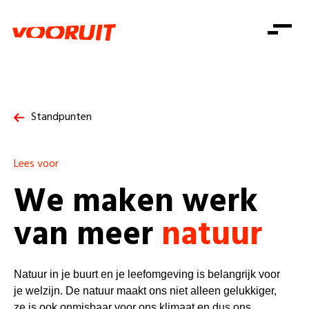
Laatste nieuws
Alle artikels
Beweging
Mission statement
Koopkracht
Dicht bij jou
Onze mensen
Doe mee
Zorg
Standpunten
Doe mee
Shop
Standpunten
Gelijke kansen
Word lid
Zoeken
Vacatures
Lees voor
Welzijn
Login
Login
We maken werk
Mis niets
Consumentenbescherming
van meer
natuur
Pensioenen
Doe mee
Kinderen en jongeren
Natuur in je buurt en je leefomgeving is belangrijk voor
je welzijn. De natuur maakt ons niet alleen gelukkiger,
ze is ook onmisbaar voor ons klimaat en dus ons