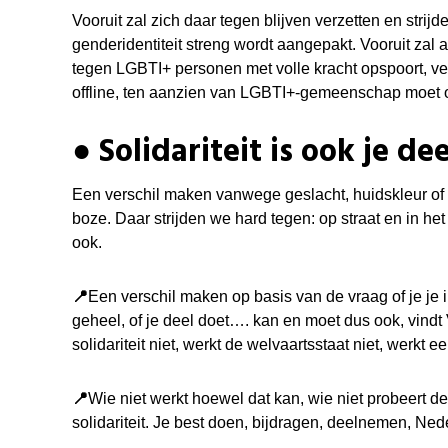
Vooruit zal zich daar tegen blijven verzetten en strijd
genderidentiteit streng wordt aangepakt. Vooruit zal al
tegen
LGBTI+
personen met volle kracht opspoort, ver
offline, ten aanzien van LGBTI+-gemeenschap moet 
●
Solidariteit is ook j
e de
Een verschil maken vanwege geslacht, huidskleur of s
boze. Daar strijden we hard tegen: op straat en in he
ook.
📍
Een verschil maken op basis van de vraag of je je i
geheel, of je deel doet…. kan en moet dus ook, vindt 
solidariteit niet, werkt de welvaartsstaat niet, werkt 
📍
Wie niet werkt hoewel dat kan, wie niet probeert de
solidariteit. Je best doen, bijdragen, deelnemen, Ned