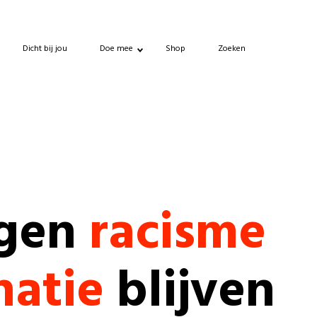
Dicht bij jou
Doe mee
Shop
Zoeken
egen
racisme
natie
blijven