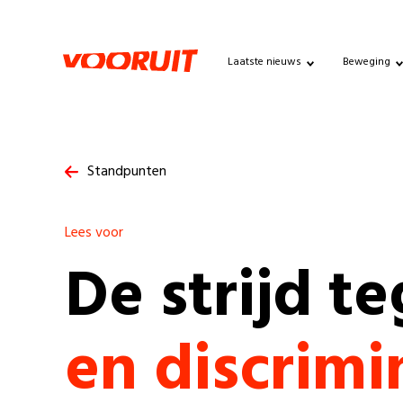
Laatste nieuws
Beweging
Standpunten
Lees voor
De strijd t
en discrimi