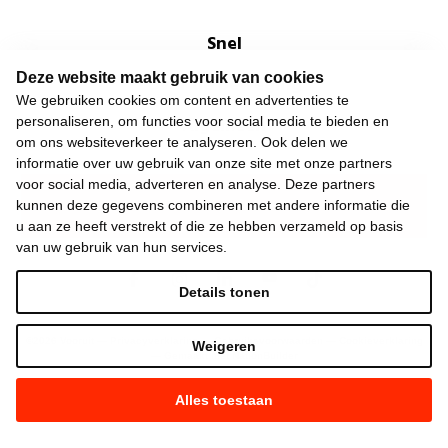
Snel
Deze website maakt gebruik van cookies
Over de beweging
We gebruiken cookies om content en advertenties te
Algemeen
personaliseren, om functies voor social media te bieden en
om ons websiteverkeer te analyseren. Ook delen we
informatie over uw gebruik van onze site met onze partners
voor social media, adverteren en analyse. Deze partners
Laatste nieuws
kunnen deze gegevens combineren met andere informatie die
u aan ze heeft verstrekt of die ze hebben verzameld op basis
van uw gebruik van hun services.
Details tonen
©
2026
Vooruit —
Privacyverklaring
—
Gebruiksvoorwaarden
—
Cookieverklaring
Weigeren
—
Gemaakt met NationBuilder
Alles toestaan