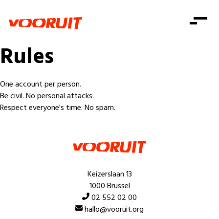
Laatste nieuws
Alle artikels
Beweging
Rules
Mission statement
Koopkracht
Dicht bij jou
Onze mensen
Doe mee
Zorg
One account per person.
Doe mee
Shop
Standpunten
Be civil. No personal attacks.
Gelijke kansen
Respect everyone's time. No spam.
Word lid
Zoeken
Vacatures
Welzijn
Login
Login
Mis niets
Consumentenbescherming
Pensioenen
Doe mee
Keizerslaan 13
Kinderen en jongeren
1000 Brussel
02 552 02 00
hallo@vooruit.org