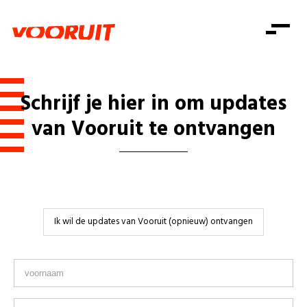
Laatste nieuws
Alle artikels
Beweging
Mission statement
Koopkracht
Dicht bij jou
Schrijf je hier in om updates
Onze mensen
Doe mee
Zorg
van Vooruit te ontvangen
Doe mee
Shop
Standpunten
Gelijke kansen
Word lid
Zoeken
Vacatures
Welzijn
Login
Login
Mis niets
Consumentenbescherming
Pensioenen
Ik wil de updates van Vooruit (opnieuw) ontvangen
Doe mee
Kinderen en jongeren