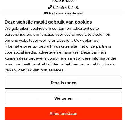
1000 Brussel
02 552 02 00
hallo@vooruit.org
Deze website maakt gebruik van cookies
We gebruiken cookies om content en advertenties te
Snel
personaliseren, om functies voor social media te bieden en
om ons websiteverkeer te analyseren. Ook delen we
Over de beweging
informatie over uw gebruik van onze site met onze partners
voor social media, adverteren en analyse. Deze partners
Algemeen
kunnen deze gegevens combineren met andere informatie die
u aan ze heeft verstrekt of die ze hebben verzameld op basis
van uw gebruik van hun services.
Laatste nieuws
Details tonen
Weigeren
Alles toestaan
©
2026
Vooruit —
Privacyverklaring
—
Gebruiksvoorwaarden
—
Cookieverklaring
—
Gemaakt met NationBuilder