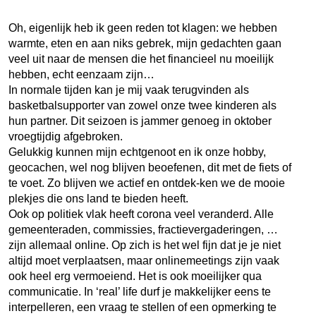
Oh, eigenlijk heb ik geen reden tot klagen: we hebben
warmte, eten en aan niks gebrek, mijn gedachten gaan
veel uit naar de mensen die het financieel nu moeilijk
hebben, echt eenzaam zijn…
In normale tijden kan je mij vaak terugvinden als
basketbalsupporter van zowel onze twee kinderen als
hun partner. Dit seizoen is jammer genoeg in oktober
vroegtijdig afgebroken.
Gelukkig kunnen mijn echtgenoot en ik onze hobby,
geocachen, wel nog blijven beoefenen, dit met de fiets of
te voet. Zo blijven we actief en ontdek-ken we de mooie
plekjes die ons land te bieden heeft.
Ook op politiek vlak heeft corona veel veranderd. Alle
gemeenteraden, commissies, fractievergaderingen, …
zijn allemaal online. Op zich is het wel fijn dat je je niet
altijd moet verplaatsen, maar onlinemeetings zijn vaak
ook heel erg vermoeiend. Het is ook moeilijker qua
communicatie. In ‘real’ life durf je makkelijker eens te
interpelleren, een vraag te stellen of een opmerking te