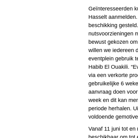
Geïnteresseerden k
Hasselt aanmelden. D
beschikking gesteld
nutsvoorzieningen 
bewust gekozen om 
willen we iedereen
eventplein gebruik
Habib El Ouakili. 
via een verkorte pr
gebruikelijke 6 wek
aanvraag doen voo
week en dit kan me
periode herhalen. Ui
voldoende gemotivee
Vanaf 11 juni tot en
beschikbaar om tot