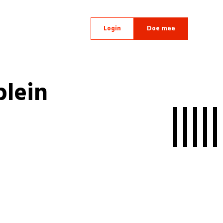
Login
Doe mee
plein