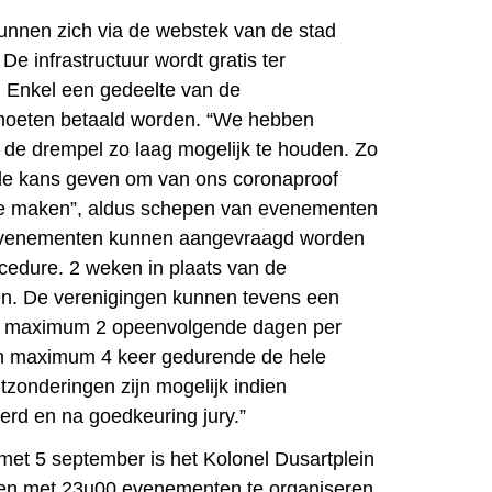
unnen zich via de webstek van de stad
e infrastructuur wordt gratis ter
. Enkel een gedeelte van de
moeten betaald worden. “We hebben
de drempel zo laag mogelijk te houden. Zo
 de kans geven om van ons coronaproof
 te maken”, aldus schepen van evenementen
“Evenementen kunnen aangevraagd worden
ocedure. 2 weken in plaats van de
en. De verenigingen kunnen tevens een
r maximum 2 opeenvolgende dagen per
n maximum 4 keer gedurende de hele
tzonderingen zijn mogelijk indien
rd en na goedkeuring jury.”
 met 5 september is het Kolonel Dusartplein
 en met 23u00 evenementen te organiseren.