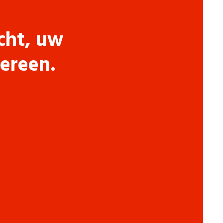
cht, uw
dereen.