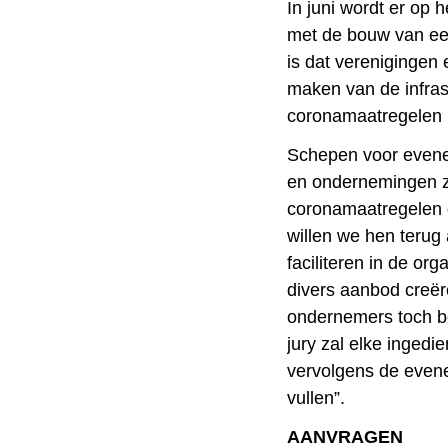
In juni wordt er op 
met de bouw van een
is dat verenigingen
maken van de infra
coronamaatregelen 
Schepen voor evenem
en ondernemingen zi
coronamaatregelen ge
willen we hen terug
faciliteren in de o
divers aanbod creër
ondernemers toch b
jury zal elke inged
vervolgens de even
vullen”.
AANVRAGEN