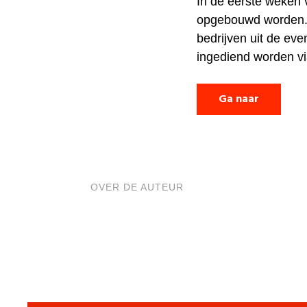
In de eerste weken 
opgebouwd worden. 
bedrijven uit de e
ingediend worden v
Ga naar
OVER DE AUTEUR