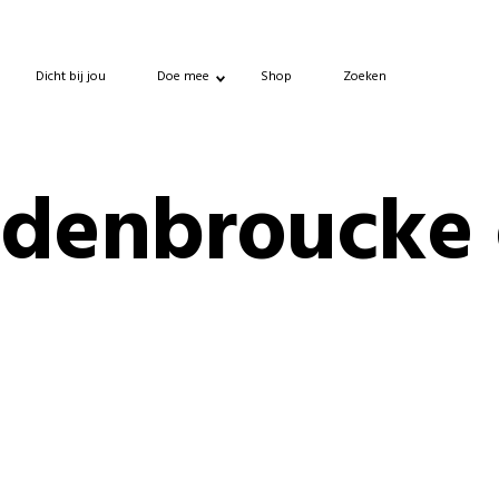
Dicht bij jou
Doe mee
Shop
Zoeken
ndenbroucke 