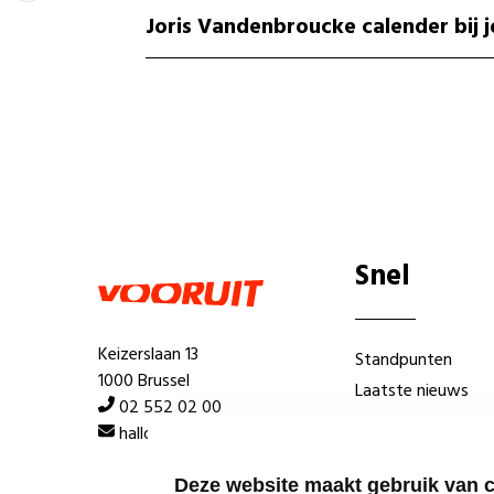
Joris Vandenbroucke calender bij j
Snel
Keizerslaan 13
Standpunten
1000 Brussel
Laatste nieuws
02 552 02 00
Lokale afdelingen
hallo@vooruit.org
Wie is wie
Deze website maakt gebruik van 