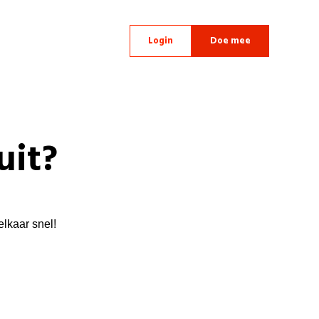
Login
Doe mee
uit?
elkaar snel!