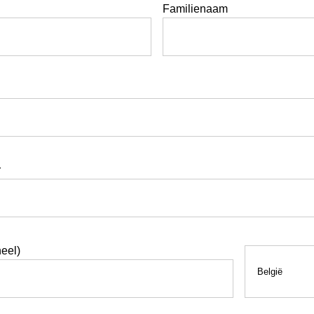
Familienaam
r
eel)