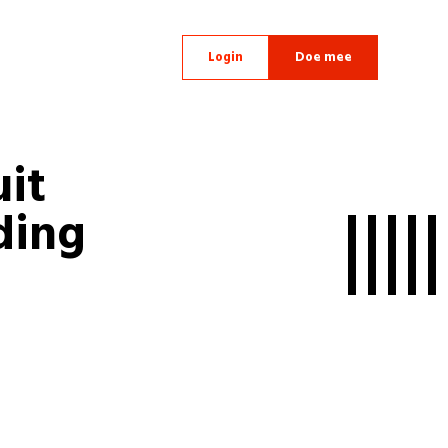
Login
Doe mee
it
ding