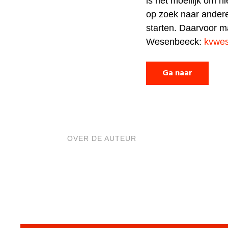
is het moeilijk om hi
op zoek naar ander
starten. Daarvoor ma
Wesenbeeck:
kvwe
Ga naar
OVER DE AUTEUR