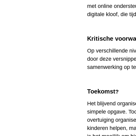
met online onderste
digitale kloof, die t
Kritische voorw
Op verschillende n
door deze versnipper
samenwerking op te 
Toekomst
?
Het blijvend organi
simpele opgave. Toch
overtuiging organise
kinderen helpen, m