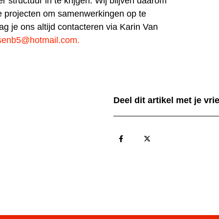
er structuur in te krijgen. Wij blijven daarom
e projecten om samenwerkingen op te
g je ons altijd contacteren via Karin Van
senb5@hotmail.com
.
Deel dit artikel met je vr