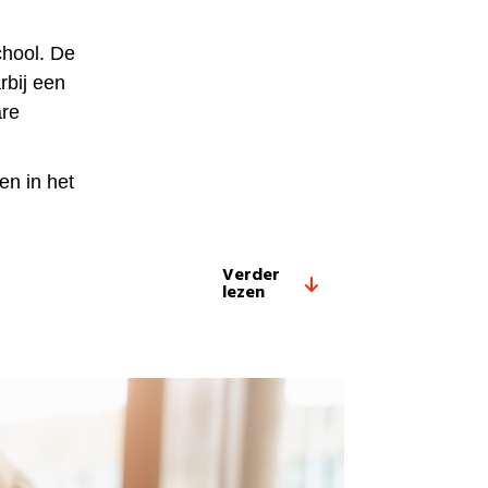
chool. De
rbij een
are
en in het
Verder
lezen