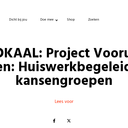
Dicht bij jou
Doe mee
Shop
Zoeken
OKAAL: Project Vooru
en: Huiswerkbegelei
kansengroepen
Lees voor