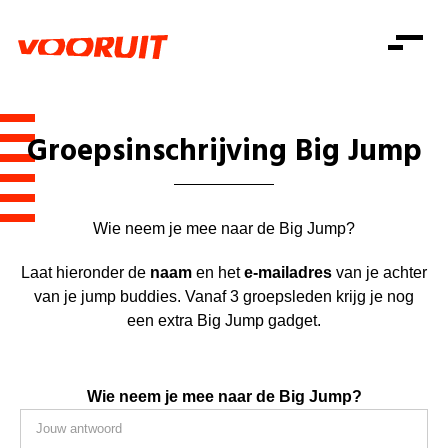
Laatste nieuws
Alle artikels
Beweging
Mission statement
Koopkracht
Dicht bij jou
Groepsinschrijving Big Jump
Onze mensen
Doe mee
Zorg
Doe mee
Shop
Standpunten
Gelijke kansen
Word lid
Zoeken
Wie neem je mee naar de Big Jump?
Vacatures
Welzijn
Login
Login
Mis niets
Laat hieronder de
naam
en het
e-mailadres
van je achter
Consumentenbescherming
van je jump buddies. Vanaf 3 groepsleden krijg je nog
Pensioenen
een extra Big Jump gadget.
Doe mee
Kinderen en jongeren
Wie neem je mee naar de Big Jump?