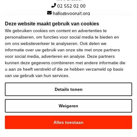
02 552 02 00
hallo@vooruit.org
Deze website maakt gebruik van cookies
We gebruiken cookies om content en advertenties te
Snel
personaliseren, om functies voor social media te bieden en
om ons websiteverkeer te analyseren. Ook delen we
Over de beweging
informatie over uw gebruik van onze site met onze partners
Algemeen
voor social media, adverteren en analyse. Deze partners
kunnen deze gegevens combineren met andere informatie die
u aan ze heeft verstrekt of die ze hebben verzameld op basis
van uw gebruik van hun services.
Laatste nieuws
Details tonen
Weigeren
Alles toestaan
©
2026
Vooruit —
Privacyverklaring
—
Gebruiksvoorwaarden
—
Cookieverklaring
—
Gemaakt met NationBuilder