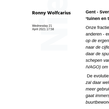
Ronny Wolfcarius
Gent - Sve
‘tuinen en 
Wednesday 21
Onze fracti
April 2021 17:58
anderen - er
op de erger
naar de cij
daar de spui
schepen van
IVAGO) om o
De evolutie 
zal daar wel
meer gebrui
gaat immers
buurtbewon