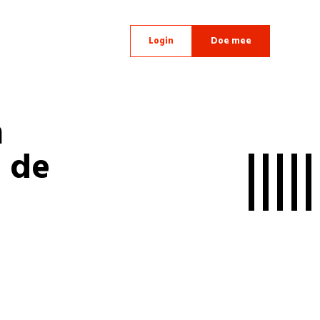
Login
Doe mee
n
n de