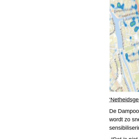
‘Netheidsg
De Dampoort
wordt zo sn
sensibilise