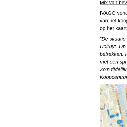
Mix van bew
IVAGO vond 
van het koo
op het kaar
“De situatie
Colruyt. Op
betrekken. H
met een spre
Zo’n tijdeli
Koopcentru