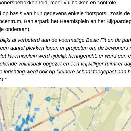
onersbetrokkenheid, meer vuilbakken en controle
op basis van hun gegevens enkele ‘hotspots’, zoals d
pcentrum, Banierpark het Heernisplein en het Bijgaardep
tje onderaan).
 blijkt al verbeterd aan de voormalige Basic Fit en de pa
 een aantal plekken lopen er projecten om de bewoners 
et Heernisplein werd tijdelijk heringericht, er werd een 
kende vuilnisbak opgezet en een vrijwilliger ruimt er dag
jke inrichting werd ook op kleinere schaal toegepast aan h
m.”