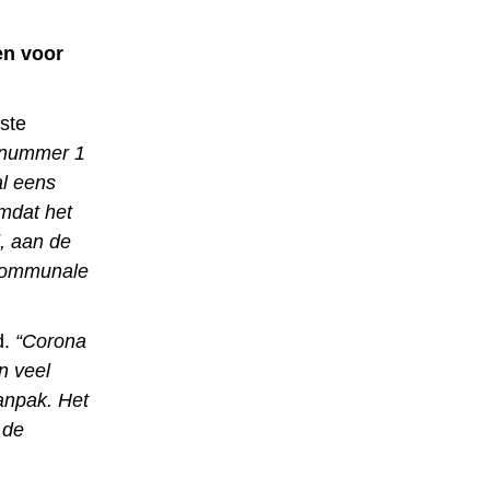
en voor
ste
é nummer 1
al eens
mdat het
d, aan de
rcommunale
d.
“Corona
n veel
anpak. Het
 de