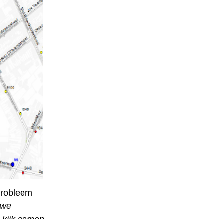
lprobleem
 we