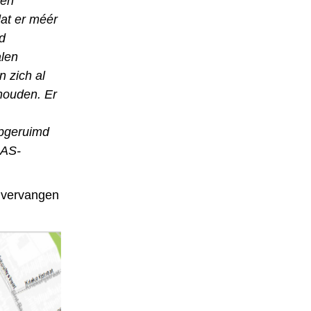
een
dat er méér
d
alen
 zich al
 houden.
Er
pgeruimd
GAS-
e vervangen