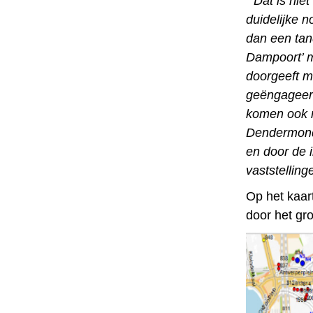
“Dat is niet
duidelijke n
dan een tan
Dampoort’ m
doorgeeft m
geëngageerd
komen ook m
Dendermond
en door de i
vaststelling
Op het kaar
door het gr