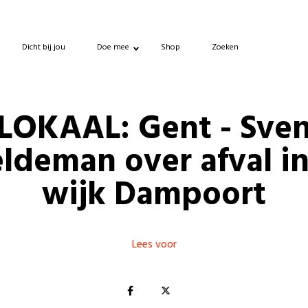
Dicht bij jou
Doe mee
Shop
Zoeken
LOKAAL: Gent - Sve
ldeman over afval i
wijk Dampoort
Lees voor