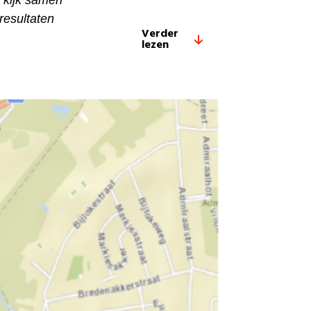
k kijk samen
resultaten
Verder
lezen