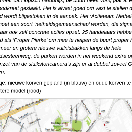
 meer dan logisch natuurlijk, de buurt heeft vorig jaar al 
oodkreet geslaakt. Het is alvast goed om vast te stellen 
d wordt bijgestoken in de aanpak. Het
‘Actieteam Nethei
oet een soort ‘netheidsgemeenschap’ worden, die sign
aar ook zelf concrete acties opzet. 25
handelaars hebben
 als ‘Proper Pierke’ om mee te helpen de buurt proper
eer en grotere nieuwe vuilnisbakken langs de hele
sesteenweg, de parken worden in het weekend extra o
nzet van de sluikstortcamera’s zijn er al dubbel zoveel 
en.
tje: nieuwe korven gepland (in blauw) en oude korven t
otere model (rood)