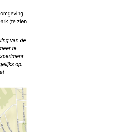
e omgeving
ark (te zien
rking van de
meer te
experiment
elijks op.
et