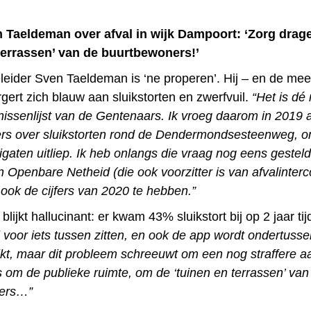
n Taeldeman over afval in wijk Dampoort: ‘Zorg drag
terrassen’ van de buurtbewoners!’
eleider Sven Taeldeman is ‘ne properen’. Hij – en de mee
gert zich blauw aan sluikstorten en zwerfvuil.
“Het is d
nissenlijst van de Gentenaars. Ik vroeg daarom in 2019 
fers over sluikstorten rond de Dendermondsesteenweg, o
gaten uitliep. Ik heb onlangs die vraag nog eens gestel
 Openbare Netheid (die ook voorzitter is van afvalinte
ok de cijfers van 2020 te hebben.”
blijkt hallucinant: er kwam 43% sluikstort bij op 2 jaar tij
 voor iets tussen zitten, en ook de app wordt ondertusse
kt, maar dit probleem schreeuwt om een nog straffere a
 om de publieke ruimte, om de ‘tuinen en terrassen’ van
ers…”