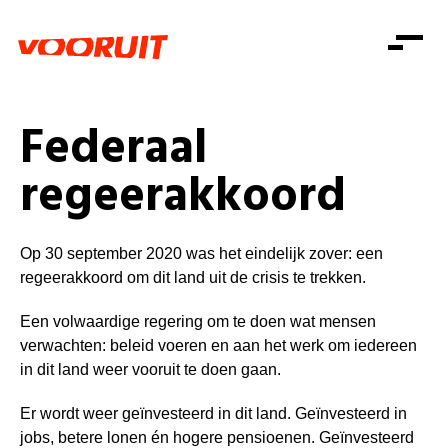
Laatste nieuws
Alle artikels
Beweging
Mission statement
Koopkracht
Dicht bij jou
Federaal
Onze mensen
Doe mee
Zorg
regeerakkoord
Doe mee
Shop
Standpunten
Gelijke kansen
Word lid
Zoeken
Vacatures
Welzijn
Login
Op 30 september 2020 was het eindelijk zover: een
Login
Mis niets
Consumentenbescherming
regeerakkoord om dit land uit de crisis te trekken.
Pensioenen
Een volwaardige regering om te doen wat mensen
Doe mee
verwachten: beleid voeren en aan het werk om iedereen
Kinderen en jongeren
in dit land weer vooruit te doen gaan.
Er wordt weer geïnvesteerd in dit land. Geïnvesteerd in
jobs, betere lonen én hogere pensioenen. Geïnvesteerd