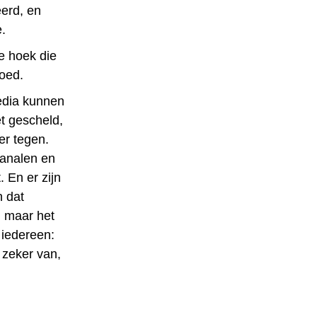
erd, en
.
e hoek die
oed.
edia kunnen
et gescheld,
er tegen.
kanalen en
. En er zijn
n dat
, maar het
 iedereen:
 zeker van,