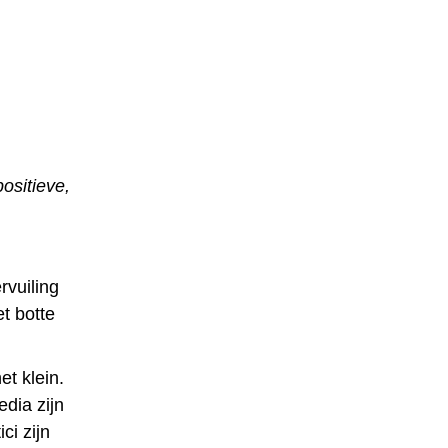
positieve,
rvuiling
et botte
et klein.
edia zijn
ci zijn