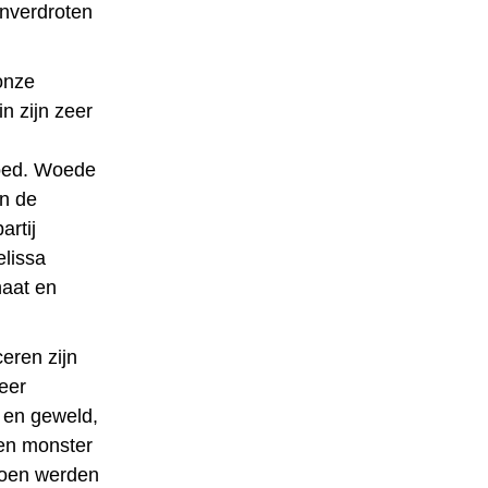
onverdroten
onze
n zijn zeer
moed. Woede
n de
artij
elissa
haat en
eren zijn
eer
g en geweld,
 een monster
toen werden