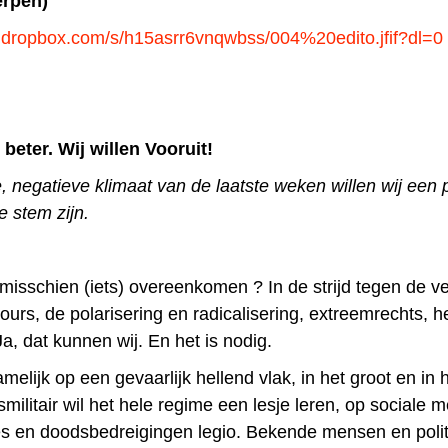
erpen)
.dropbox.com/s/h15asrr6vnqwbss/004%20edito.jfif?dl=0
beter. Wij willen Vooruit!
ge, negatieve klimaat van de laatste weken willen wij een 
e stem zijn.
isschien (iets) overeenkomen ? In de strijd tegen de ve
ours, de polarisering en radicalisering, extreemrechts, h
, dat kunnen wij. En het is nodig.
melijk op een gevaarlijk hellend vlak, in het groot en in h
ilitair wil het hele regime een lesje leren, op sociale m
es en doodsbedreigingen legio. Bekende mensen en politi