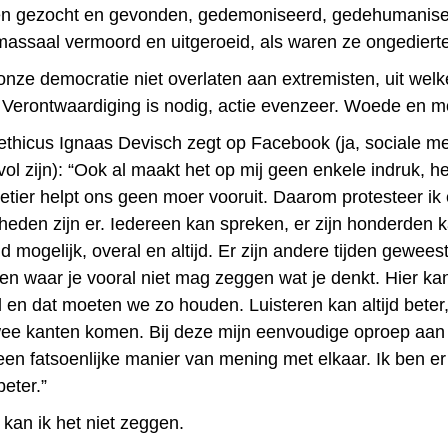
n gezocht en gevonden, gedemoniseerd, gedehumanise
 massaal vermoord en uitgeroeid, als waren ze ongedierte
ze democratie niet overlaten aan extremisten, uit welk
Verontwaardiging is nodig, actie evenzeer. Woede en m
 ethicus Ignaas Devisch zegt op Facebook (ja, sociale m
l zijn): “Ook al maakt het op mij geen enkele indruk, h
etier helpt ons geen moer vooruit. Daarom protesteer ik 
heden zijn er. Iedereen kan spreken, er zijn honderden 
tijd mogelijk, overal en altijd. Er zijn andere tijden geweest
en waar je vooral niet mag zeggen wat je denkt. Hier ka
l en dat moeten we zo houden. Luisteren kan altijd beter
ee kanten komen. Bij deze mijn eenvoudige oproep aan
een fatsoenlijke manier van mening met elkaar. Ik ben er
eter.”
 kan ik het niet zeggen.