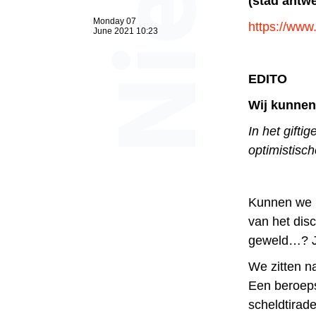
(stad antw
Monday 07
https://www
June 2021 10:23
EDITO
Wij kunnen 
In het gifti
optimistisch
Kunnen we m
van het disc
geweld…? Ja
We zitten na
Een beroepsm
scheldtirad