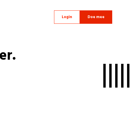
Login
Doe mee
er.