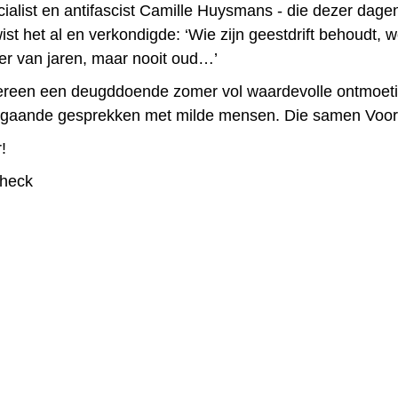
cialist en antifascist Camille Huysmans - die dezer dage
ist het al en verkondigde: ‘Wie zijn geestdrift behoudt, w
der van jaren, maar nooit oud…’
ereen een deugddoende zomer vol waardevolle ontmoet
epgaande gesprekken met milde mensen. Die samen Voorui
!
check