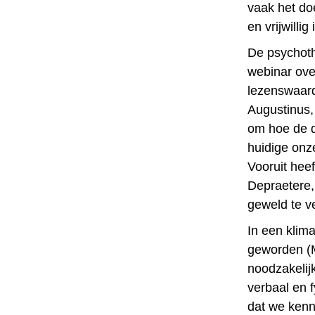
vaak het do
en vrijwillig
De psychoth
webinar over
lezenswaard
Augustinus,
om hoe de d
huidige onze
Vooruit hee
Depraetere,
geweld te v
In een klim
geworden (M
noodzakelijk
verbaal en f
dat we kenn