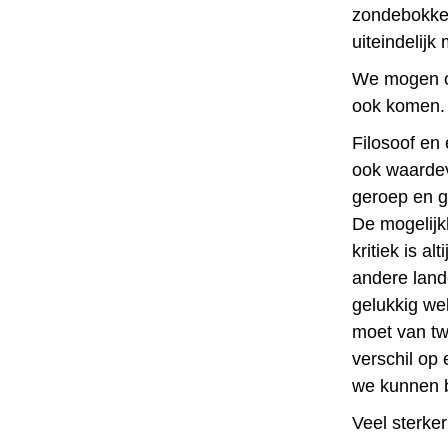
zondebokke
uiteindelijk
We mogen on
ook komen. 
Filosoof en
ook waardevo
geroep en g
De mogelijk
kritiek is al
andere land
gelukkig we
moet van tw
verschil op 
we kunnen b
Veel sterker