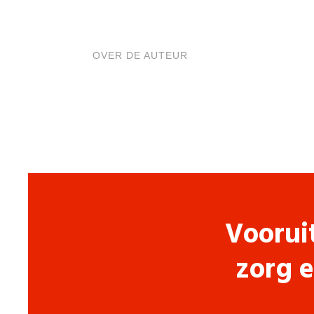
OVER DE AUTEUR
Voorui
zorg e