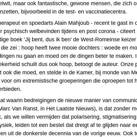
elwit, maar ook fantastische, gewone mensen, die zich 
 inzetten, bijvoorbeeld in de test- en vaccinatiecentra.
erapeut en spoedarts Alain Mahjoub - recent te gast in 
 psychisch welbevinden tijdens en post corona - citeert i
ige boek ‘Jij bent, dus ik ben’ de West-Romeinse keizer
 die zei : hoop heeft twee mooie dochters : woede en 
ingen nu gaan en moed om de dingen beter te maken. I
kerheid schuilt dus ook hoop, betoogt de auteur. Onze p
ft ook die moed, en stelde in de Kamer, bij monde van M
 voor om extremistische groeperingen die oproepen tot 
erbieden.
aat waarin bedreigingen de nieuwe manier van communic
arc Van Ranst, in Het Laatste Nieuws), is dat zonder m
, als we willen vermijden dat polarisering, stigmatiserin
ysiek, leiden tot een bestel dat dreigt af te glijden naar
en uit de donkerste decennia van de vorige eeuw. Ook 