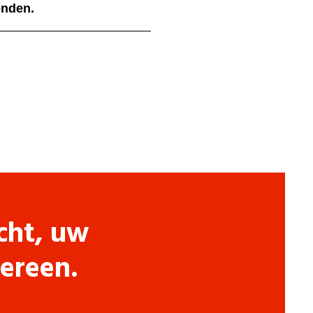
ienden.
cht, uw
dereen.