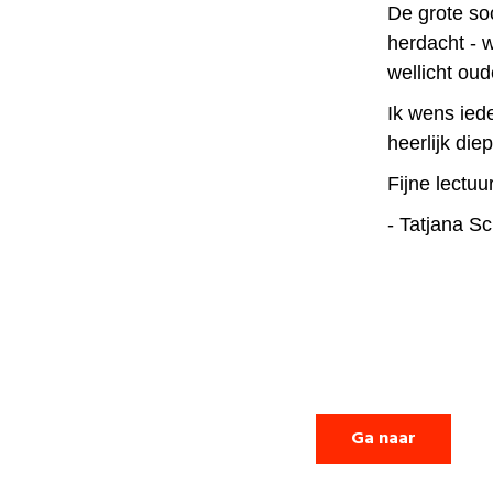
De grote so
herdacht - w
wellicht ou
Ik wens ied
heerlijk di
Fijne lectuur
- Tatjana S
Ga naar