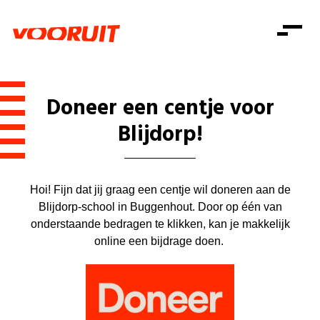
Laatste nieuws
Alle artikels
Beweging
Mission statement
Koopkracht
Dicht bij jou
Doneer een centje voor
Onze mensen
Doe mee
Zorg
Blijdorp!
Doe mee
Shop
Standpunten
Gelijke kansen
Word lid
Zoeken
Vacatures
Welzijn
Login
Login
Hoi! Fijn dat jij graag een centje wil doneren aan de
Mis niets
Consumentenbescherming
Blijdorp-school in Buggenhout. Door op één van
onderstaande bedragen te klikken, kan je makkelijk
Pensioenen
Doe mee
online een bijdrage doen.
Kinderen en jongeren