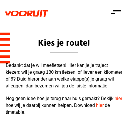
Laatste nieuws
Alle artikels
Beweging
Mission statement
Koopkracht
Dicht bij jou
Kies je route!
Onze mensen
Doe mee
Zorg
Doe mee
Shop
Standpunten
Gelijke kansen
Word lid
Zoeken
Bedankt dat je wil meefietsen! Hier kan je je traject
Vacatures
Welzijn
Login
kiezen: wil je graag 130 km fietsen, of liever een kilometer
Login
Mis niets
Consumentenbescherming
of 6? Duid hieronder aan welke etappe(s) je graag wil
afleggen, dan bezorgen wij jou de juiste informatie.
Pensioenen
Doe mee
Nog geen idee hoe je terug naar huis geraakt? Bekijk
hier
Kinderen en jongeren
hoe wij je daarbij kunnen helpen. Download
hier
de
timetable.