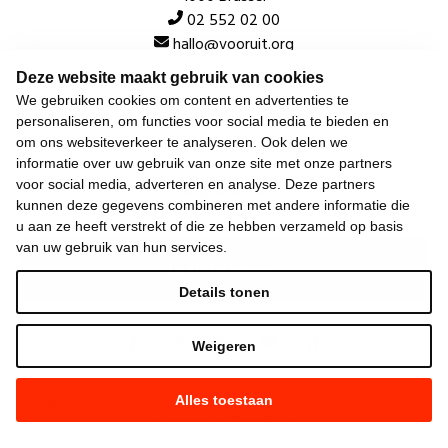
02 552 02 00
hallo@vooruit.org
Deze website maakt gebruik van cookies
We gebruiken cookies om content en advertenties te
Snel
personaliseren, om functies voor social media te bieden en
om ons websiteverkeer te analyseren. Ook delen we
Over de beweging
informatie over uw gebruik van onze site met onze partners
Algemeen
voor social media, adverteren en analyse. Deze partners
kunnen deze gegevens combineren met andere informatie die
u aan ze heeft verstrekt of die ze hebben verzameld op basis
van uw gebruik van hun services.
Laatste nieuws
Details tonen
Weigeren
Alles toestaan
©
2026
Vooruit —
Privacyverklaring
—
Gebruiksvoorwaarden
—
Cookieverklaring
—
Gemaakt met NationBuilder