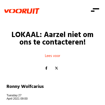
Laatste nieuws
Alle artikels
Beweging
Mission statement
Koopkracht
Dicht bij jou
LOKAAL: Aarzel niet om
Onze mensen
Doe mee
Zorg
ons te contacteren!
Doe mee
Shop
Standpunten
Gelijke kansen
Word lid
Zoeken
Vacatures
Welzijn
Lees voor
Login
Login
Mis niets
Consumentenbescherming
Pensioenen
Doe mee
Kinderen en jongeren
Ronny Wolfcarius
Tuesday 27
April 2021 09:00