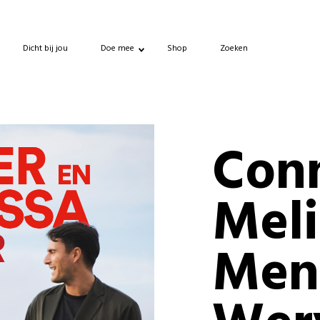
Dicht bij jou
Doe mee
Shop
Zoeken
Con
Meli
Men