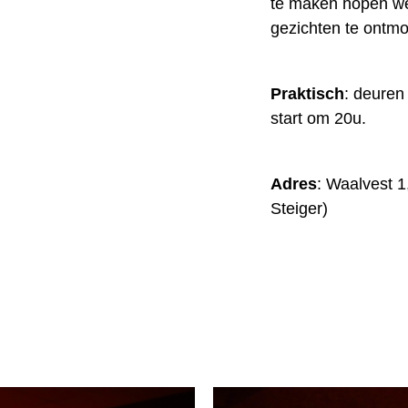
te maken hopen we
gezichten te ontmo
Praktisch
: deuren
start om 20u.
Adres
: Waalvest 
Steiger)