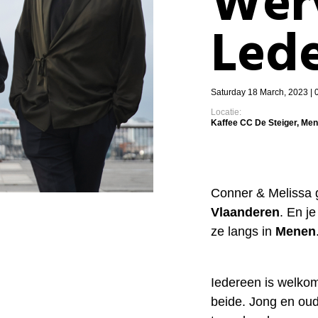
Wer
Led
Saturday 18 March, 2023 | 
Locatie:
Kaffee CC De Steiger, Me
Conner & Melissa 
Vlaanderen
. En j
ze langs in
Menen
Iedereen is welkom
beide. Jong en ou