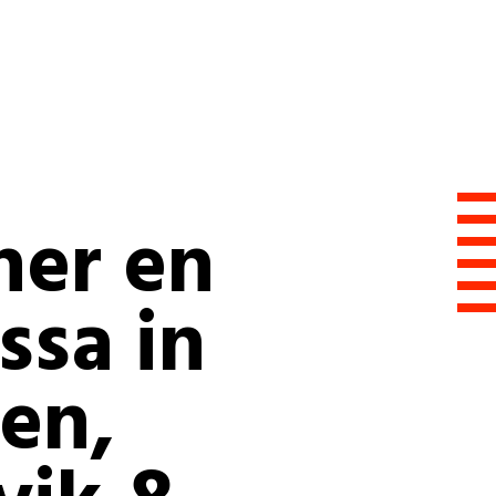
ner en
ssa in
en,