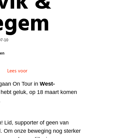
vik &
egem
07-10
nen
Lees voor
gaan On Tour in
West-
e hebt geluk, op 18 maart komen
.
! Lid, supporter of geen van
d. Om onze beweging nog sterker