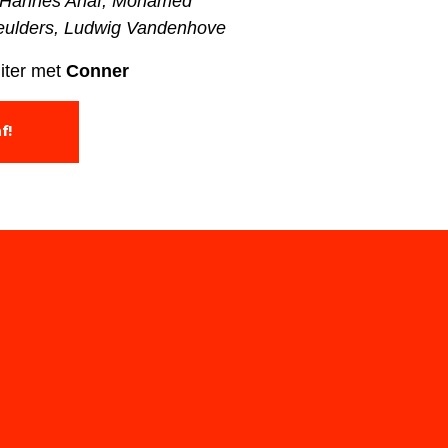
 Hannes Anaf, Mohamed
Meulders, Ludwig Vandenhove
uiter met
Conner
f!