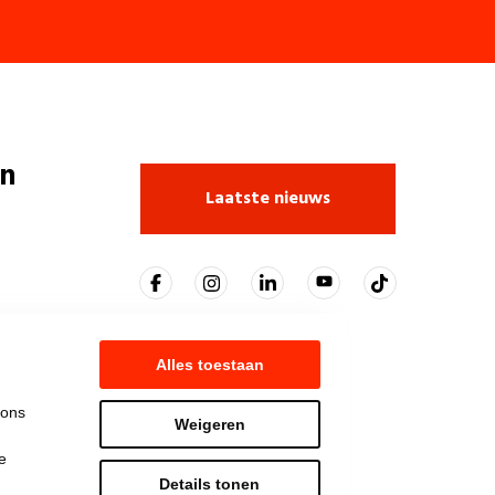
n
Laatste nieuws
Alles toestaan
 ons
Weigeren
e
Details tonen