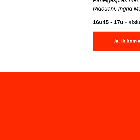
Panelgesprek met
Ridouani, Ingrid 
16u45 - 17u
- afsl
Ja, ik kom a