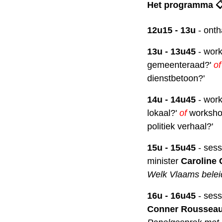
Het programma 
12u15 - 13u
- ont
13u - 13u45
- work
gemeenteraad?'
of
dienstbetoon?'
14u - 14u45
- work
lokaal?'
of
workshop
politiek verhaal?'
15u - 15u45
- ses
minister
Caroline
Welk Vlaams beleid
16u - 16u45
- sess
Conner Roussea