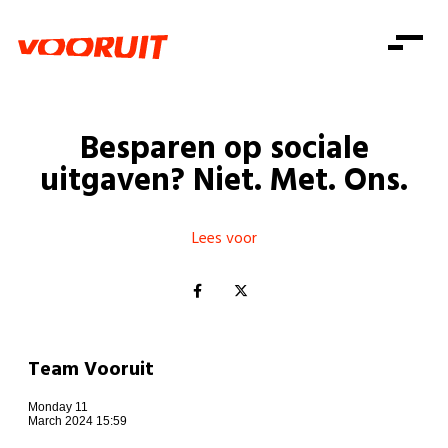
Laatste nieuws
Alle artikels
Beweging
Mission statement
Koopkracht
Dicht bij jou
Besparen op sociale
Onze mensen
Doe mee
Zorg
uitgaven? Niet. Met. Ons.
Doe mee
Shop
Standpunten
Gelijke kansen
Word lid
Zoeken
Vacatures
Welzijn
Lees voor
Login
Login
Mis niets
Consumentenbescherming
Pensioenen
Doe mee
Kinderen en jongeren
Team Vooruit
Monday 11
March 2024 15:59