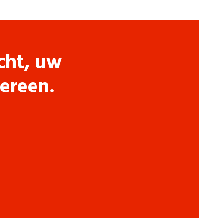
cht, uw
dereen.