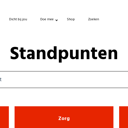
Dicht bij jou
Doe mee
Shop
Zoeken
Standpunten
Zorg