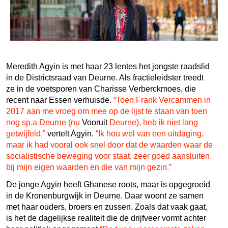
Meredith Agyin is met haar 23 lentes het jongste raadslid
in de Districtsraad van Deurne. Als fractieleidster treedt
ze in de voetsporen van Charisse Verberckmoes, die
recent naar Essen verhuisde.
“Toen Frank Vercammen in
2017 aan me vroeg om mee op de lijst te staan van toen
nog sp.a Deurne (nu
Vooruit
Deurne), heb ik niet lang
getwijfeld,”
vertelt Agyin.
“Ik hou wel van een uitdaging,
maar ik had vooral ook snel door dat de waarden waar de
socialistische beweging voor staat, zeer goed aansluiten
bij mijn eigen waarden en die van mijn gezin.”
De jonge Agyin heeft Ghanese roots, maar is opgegroeid
in de Kronenburgwijk in Deurne. Daar woont ze samen
met haar ouders, broers en zussen. Zoals dat vaak gaat,
is het de dagelijkse realiteit die de drijfveer vormt achter