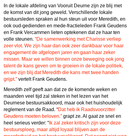
In de lokale afdeling van Vooruit Deurne zijn ze blij met
de komst van dit jong geweld. Verschillende lokale
bestuursleden spraken al hun steun uit voor Meredith, en
ook oud-gedienden en mede-fractieleden Frank Geudens
en Frank Vercammen lieten optekenen dat ze haar ten
volle steunen.
“De samenwerking met Charisse verliep
zeer vlot. We zijn haar dan ook zeer dankbaar voor haar
engagement de afgelopen jaren en gaan haar zeker
missen. Maar we willen binnen onze beweging ook jong
talent de kans geven om te groeien in de lokale politiek,
en we zijn blij dat Meredith die kans met twee handen
grijpt.”
vertelt Frank Geudens.
Meredith zelf geeft aan dat ze de komende weken en
maanden veel tijd zal steken in het lezen van het
Deurnese bestuursakkoord, maar ook het huishoudelijk
reglement van de Raad. “
Dat heb ik Raadsvoorzitter
Geudens moeten beloven.”
grapt ze. Al gaat ze snel en
heel serieus verder: “
Ik zal zeker kritisch zijn voor deze
bestuursploeg, maar altijd loyaal blijven aan de