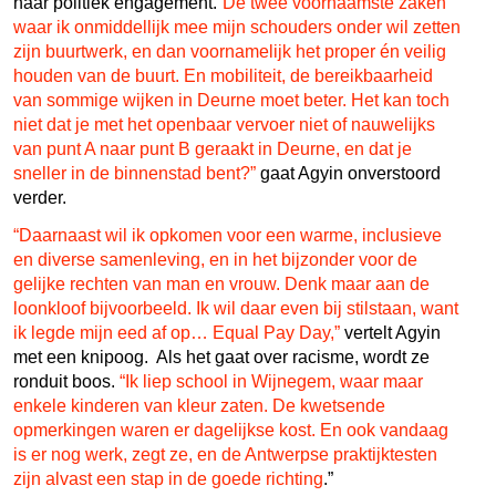
haar politiek engagement.
“De twee voornaamste zaken
waar ik onmiddellijk mee mijn schouders onder wil zetten
zijn buurtwerk, en dan voornamelijk het proper én veilig
houden van de buurt. En mobiliteit, de bereikbaarheid
van sommige wijken in Deurne moet beter. Het kan toch
niet dat je met het openbaar vervoer niet of nauwelijks
van punt A naar punt B geraakt in Deurne, en dat je
sneller in de binnenstad bent?”
gaat Agyin onverstoord
verder.
“Daarnaast wil ik opkomen voor een warme, inclusieve
en diverse samenleving, en in het bijzonder voor de
gelijke rechten van man en vrouw. Denk maar aan de
loonkloof bijvoorbeeld. Ik wil daar even bij stilstaan, want
ik legde mijn eed af op… Equal Pay Day,”
vertelt Agyin
met een knipoog. Als het gaat over racisme, wordt ze
ronduit boos.
“Ik liep school in Wijnegem, waar maar
enkele kinderen van kleur zaten. De kwetsende
opmerkingen waren er dagelijkse kost. En ook vandaag
is er nog werk, zegt ze, en de Antwerpse praktijktesten
zijn alvast een stap in de goede richting
.”