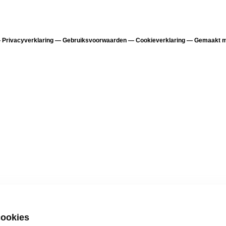
—
Privacyverklaring
—
Gebruiksvoorwaarden
—
Cookieverklaring
—
Gemaakt me
cookies