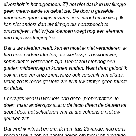
diversiteit in het algemeen. Zij het niet dat ik in uw filmpje
geen meerwaarde tot debat zie. De door u gestelde
aannames gaan, mijns inziens, juist debat uit de weg. Ik
kan niet anders dan uw filmpje als haatspeech te
omschrijven. Het 'wij-zij'-denken voegt nog een element
aan mijn overtuiging toe.
Dat u uw idealen heeft, kan en moet ik niet veranderen. Ik
heb heel andere idealen, die wederzijds gewoonweg
soms niet te verzoenen zijn. Debat zou hier nog een
gulden middenweg in kunnen vinden. Want daar geloof ik
ook in; hoe ver onze zienswijze ook verschilt van elkaar.
Maar, zoals reeds gesteld, zie ik in uw filmpje geen ruimte
tot debat.
Enerzijds wenst u wel iets aan deze "problematiek" te
doen, maar anderzijds sluit u de facto direct de deuren tot
debat door het schofferen van zij die volgens u niet uw
gelijken zijn.
Dat vind ik intriest en erg. Ik nam (als 23-jarige) nog eens
speciaal mijn pen en papier boven om met u op grondige