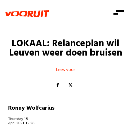
Laatste nieuws
Alle artikels
Beweging
Mission statement
Koopkracht
Dicht bij jou
LOKAAL: Relanceplan wil
Onze mensen
Doe mee
Zorg
Leuven weer doen bruisen
Doe mee
Shop
Standpunten
Gelijke kansen
Word lid
Zoeken
Vacatures
Welzijn
Lees voor
Login
Login
Mis niets
Consumentenbescherming
Pensioenen
Doe mee
Kinderen en jongeren
Ronny Wolfcarius
Thursday 15
April 2021 12:28