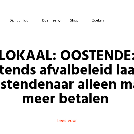
Dicht bij jou
Doe mee
Shop
Zoeken
LOKAAL: OOSTENDE
tends afvalbeleid laa
stendenaar alleen m
meer betalen
Lees voor