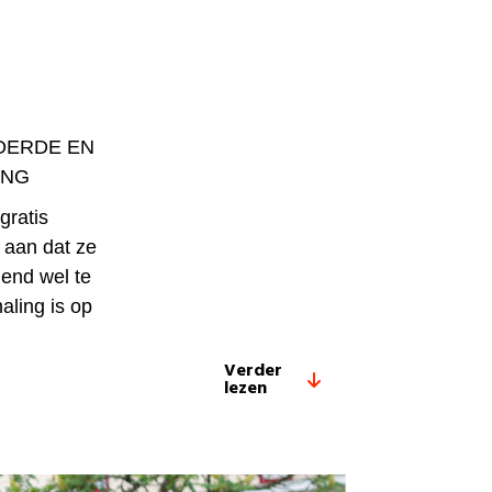
OERDE EN
ING
gratis
s aan dat ze
lend wel te
aling is op
Verder
lezen