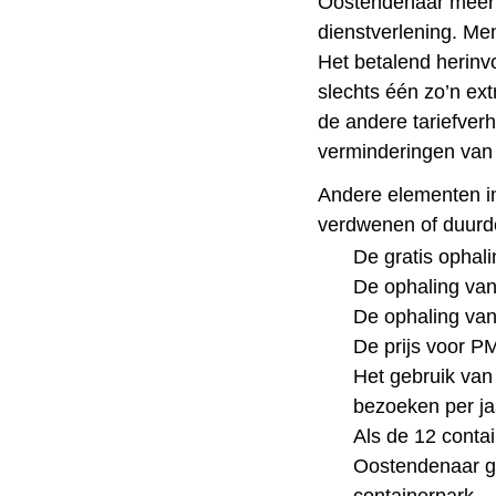
Oostendenaar meer t
dienstverlening. Men
Het betalend herinvo
slechts één zo’n ex
de andere tariefverh
verminderingen van 
Andere elementen in
verdwenen of duurd
De gratis ophal
De ophaling va
De ophaling van
De prijs voor P
Het gebruik van
bezoeken per ja
Als de 12 conta
Oostendenaar g