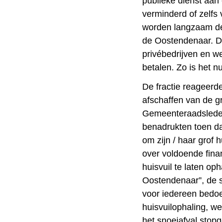
publieke dienst aan
verminderd of zelfs
worden langzaam de 
de Oostendenaar. Di
privébedrijven en w
betalen. Zo is het n
De fractie reageerd
afschaffen van de gr
Gemeenteraadsled
benadrukten toen da
om zijn / haar grof 
over voldoende fina
huisvuil te laten op
Oostendenaar”, de sl
voor iedereen bedoe
huisvuilophaling, w
het snoeiafval stopg