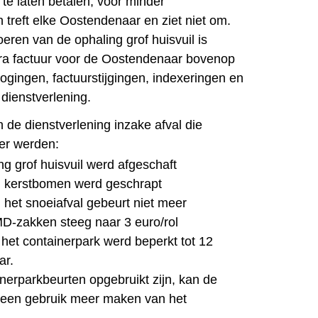
e laten betalen, voor minder
 treft elke Oostendenaar en ziet niet om.
eren van de ophaling grof huisvuil is
tra
factuur voor de Oostendenaar bovenop
ogingen, factuurstijgingen, indexeringen en
dienstverlening.
 de dienstverlening inzake afval die
er werden
:
ing grof huisvuil werd afgeschaft
n kerstbomen werd geschrapt
 het snoeiafval gebeurt niet meer
MD-zakken steeg naar 3 euro/rol
 het containerpark werd beperkt tot 12
ar.
inerparkbeurten opgebruikt zijn, kan de
een gebruik meer maken van het