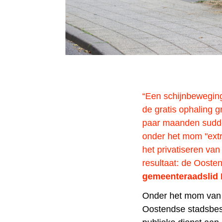
“Een schijnbeweging
de gratis ophaling g
paar maanden sudder
onder het mom "extra
het privatiseren van
resultaat: de Ooste
gemeenteraadslid 
Onder het mom van “
Oostendse stadsbes