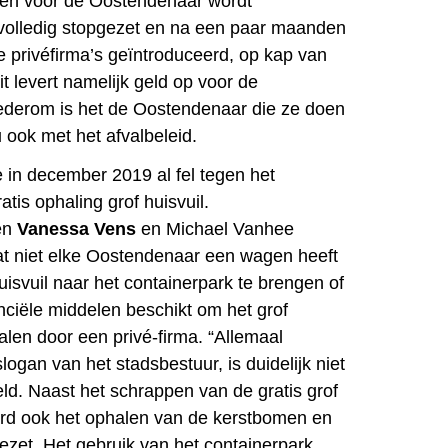
 en voor de Oostendenaar wordt
 volledig stopgezet en na een paar maanden
privéfirma’s geïntroduceerd, op kap van
t levert namelijk geld op voor de
ederom is het de Oostendenaar die ze doen
u ook met het afvalbeleid.
e in december 2019 al fel tegen het
atis ophaling grof huisvuil.
en
Vanessa Vens
en Michael Vanhee
t niet elke Oostendenaar een wagen heeft
huisvuil naar het containerpark te brengen of
nciële middelen beschikt om het grof
halen door een privé-firma. “Allemaal
ogan van het stadsbestuur, is duidelijk niet
ld. Naast het schrappen van de gratis grof
erd ook het ophalen van de kerstbomen en
ezet. Het gebruik van het containerpark