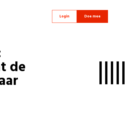
Login
Doe mee
:
t de
aar