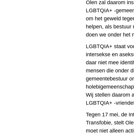
Olen zal daarom ins
LGBTQIA+ -gemeente
om het geweld tege
helpen, als bestuur
doen we onder het 
LGBTQIA+ staat voor
intersekse en aseksu
daar niet mee identif
mensen die onder di
gemeentebestuur om
holebigemeenschap z
Wij stellen daarom 
LGBTQIA+ -vriendel
Tegen 17 mei, de In
Transfobie, stelt Ol
moet niet alleen act