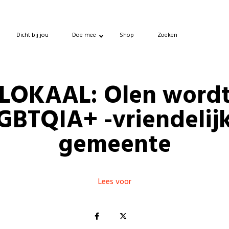
Dicht bij jou
Doe mee
Shop
Zoeken
LOKAAL: Olen word
GBTQIA+ -vriendelij
gemeente
Lees voor