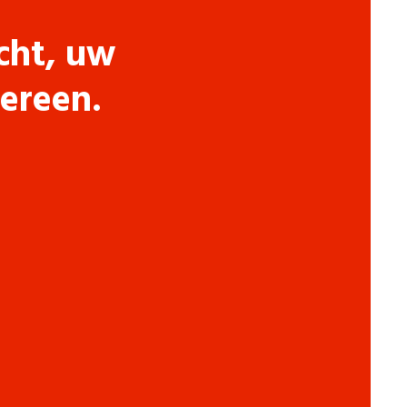
cht, uw
dereen.