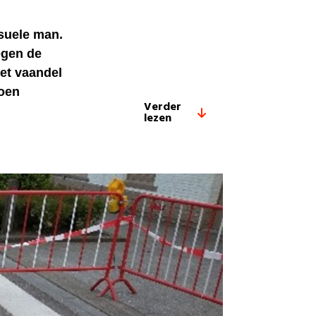
suele man.
tegen de
et vaandel
doen
Verder
lezen