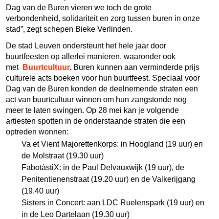
Dag van de Buren vieren we toch de grote
verbondenheid, solidariteit en zorg tussen buren in onze
stad”, zegt schepen Bieke Verlinden.
De stad Leuven ondersteunt het hele jaar door
buurtfeesten op allerlei manieren, waaronder ook
met
Buurtcultuur
.
Buren kunnen aan verminderde prijs
culturele acts boeken voor hun buurtfeest. Speciaal voor
Dag van de Buren konden de deelnemende straten een
act van buurtcultuur winnen om hun zangstonde nog
meer te laten swingen. Op 28 mei kan je volgende
artiesten spotten in de onderstaande straten die een
optreden wonnen:
Va et Vient Majorettenkorps: in Hoogland (19 uur) en
de Molstraat (19.30 uur)
FabotàstiX: in de Paul Delvauxwijk (19 uur), de
Penitentienenstraat (19.20 uur) en de Valkerijgang
(19.40 uur)
Sisters in Concert: aan LDC Ruelenspark (19 uur) en
in de Leo Dartelaan (19.30 uur)