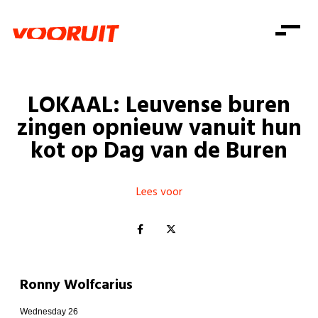
Laatste nieuws
Alle artikels
Beweging
Mission statement
Koopkracht
Dicht bij jou
LOKAAL: Leuvense buren
Onze mensen
Doe mee
Zorg
zingen opnieuw vanuit hun
Doe mee
Shop
Standpunten
Gelijke kansen
kot op Dag van de Buren
Word lid
Zoeken
Vacatures
Welzijn
Login
Login
Mis niets
Lees voor
Consumentenbescherming
Pensioenen
Doe mee
Kinderen en jongeren
Ronny Wolfcarius
Wednesday 26