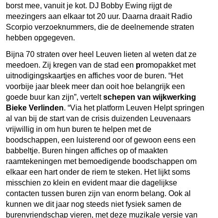
borst mee, vanuit je kot. DJ Bobby Ewing rijgt de
meezingers aan elkaar tot 20 uur. Daarna draait Radio
Scorpio verzoeknummers, die de deelnemende straten
hebben opgegeven.
Bijna 70 straten over heel Leuven lieten al weten dat ze
meedoen. Zij kregen van de stad een
p
romopakket
met
uitnodigingskaartjes en affiches voor de buren. “Het
voorbije jaar bleek meer dan ooit hoe belangrijk een
goede buur kan zijn”, vertelt
schepen van wijkwerking
Bieke Verlinden
. “Via het platform Leuven Helpt springen
al van bij de start van de crisis duizenden Leuvenaars
vrijwillig in om hun buren te helpen met de
boodschappen, een luisterend oor of gewoon eens een
babbeltje. Buren hingen affiches op of maakten
raamtekeningen met bemoedigende boodschappen om
elkaar een hart onder de riem te steken. Het lijkt soms
misschien zo klein en evident maar die dagelijkse
contacten tussen buren zijn van enorm belang. Ook al
kunnen we dit jaar nog steeds niet fysiek samen de
burenvriendschap vieren, met deze muzikale versie van