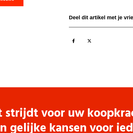
Deel dit artikel met je vr
t strijdt voor uw koopkra
n gelijke kansen voor ie