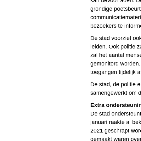
kan bevoorraden. D
grondige poetsbeurt
communicatiemateri
bezoekers te informe
De stad voorziet oo
leiden. Ook politie 
zal het aantal men
gemonitord worden. 
toegangen tijdelijk a
De stad, de politie
samengewerkt om de
Extra ondersteuni
De stad ondersteunt
januari raakte al be
2021 geschrapt word
gemaakt waren over 