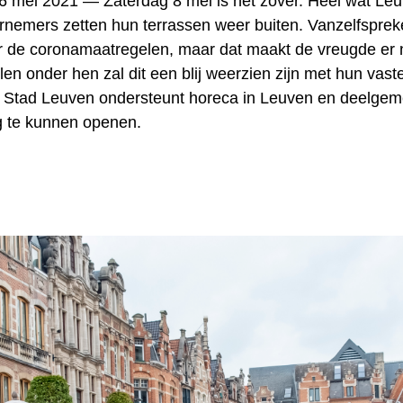
6 mei 2021 —
Zaterdag 8 mei is het zover. Heel wat Le
nemers zetten hun terrassen weer buiten. Vanzelfspre
r de coronamaatregelen, maar dat maakt de vreugde er 
en onder hen zal dit een blij weerzien zijn met hun vast
 Stad Leuven ondersteunt horeca in Leuven en deelge
ig te kunnen openen.