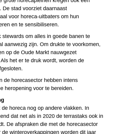
e grote horecapleinen kregen ook een
. De stad voorziet daarnaast
aal voor horeca-uitbaters om hun
ren en te sensibiliseren.
k stewards om alles in goede banen te
zal aanwezig zijn. Om drukte te voorkomen,
sen op de Oude Markt nauwgezet
Als het er te druk wordt, worden de
fgesloten.
 en de horecasector hebben intens
 heropening voor te bereiden.
ng
 de horeca nog op andere vlakken. In
kend dat net als in 2020 de terrastaks ook in
t. De afspraken die met de horecasector
de winteroverkappingen worden dit jaar