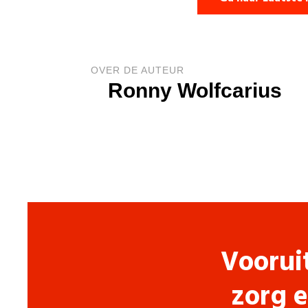
OVER DE AUTEUR
Ronny Wolfcarius
Voorui
zorg e