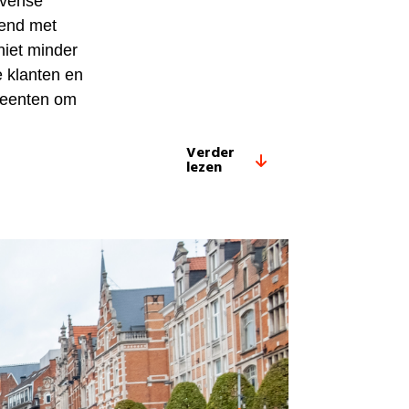
uvense
kend met
niet minder
e klanten en
meenten om
Verder
lezen