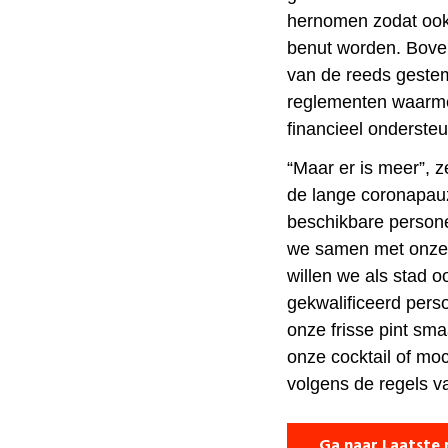
hernomen zodat ook i
benut worden. Bove
van de reeds gestem
reglementen waarme
financieel onderste
“Maar er is meer”,
de lange coronapau
beschikbare person
we samen met onze p
willen we als stad o
gekwalificeerd perso
onze frisse pint sma
onze cocktail of mock
volgens de regels v
Ga naar Laatste 