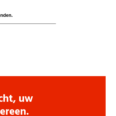
ienden.
cht, uw
dereen.