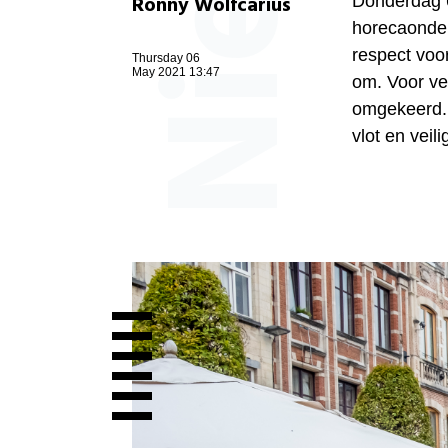
Ronny Wolfcarius
Donderdag 
horecaonder
respect voo
Thursday 06
May 2021 13:47
om. Voor vel
omgekeerd.
vlot en veil