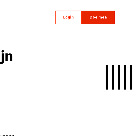
Login
Doe mee
jn