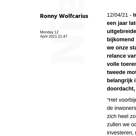
Ronny Wolfcarius
12/04/21 -
I
een jaar la
uitgebreide
Monday 12
April 2021 21:47
bijkomend 
we onze st
relance va
volle toer
tweede mot
belangrijk 
doordacht, 
“Het voorbi
de inwoners
zich heel z
zullen we o
investeren,