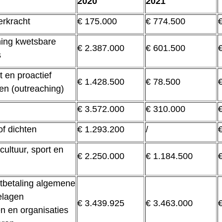
2020
2021
erkracht
€ 175.000
€ 774.500
ing kwetsbare
€ 2.387.000
€ 601.500
s
t en proactief
€ 1.428.500
€ 78.500
en (outreaching)
€ 3.572.000
€ 310.000
of dichten
€ 1.293.200
/
cultuur, sport en
€ 2.250.000
€ 1.184.500
itbetaling algemene
elagen
€ 3.439.925
€ 3.463.000
n en organisaties