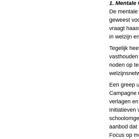
1. Mentale
De mentale 
geweest voo
vraagt haas
in welzijn e
Tegelijk he
vasthouden 
noden op te
welzijnsnetw
Een greep ui
Campagne ro
verlagen en
Initiatieven
schoolomgev
aanbod dat 
Focus op me