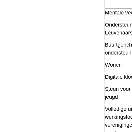
Mentale ve
Ondersteun
Leuvenaar
Buurtgerich
ondersteun
Wonen
Digitale klo
Steun voor 
jeugd
Volledige u
werkingsto
vereniginge