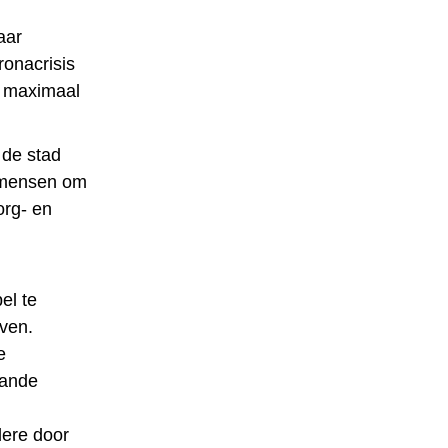
aar
onacrisis
d maximaal
 de stad
e mensen om
org- en
el te
ven.
e
aande
dere door