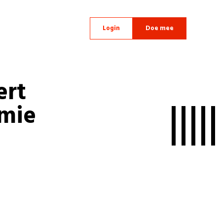
Login
Doe mee
ert
omie