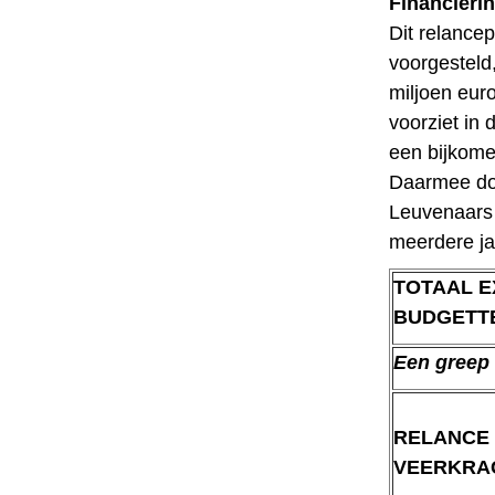
Financieri
Dit relancep
voorgesteld
miljoen eur
voorziet in
een bijkome
Daarmee doe
Leuvenaars 
meerdere ja
TOTAAL E
BUDGETT
Een greep 
RELANCE 
VEERKRA