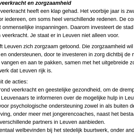
 veerkracht en zorgzaamheid
veerkracht heeft een klap gehad. Het voorbije jaar is zw
r iedereen, om soms heel verschillende redenen. De cor
t onmenselijke inspanningen. Daarom investeert de sta
n veerkracht. Je staat er in Leuven niet alleen voor.
eft Leuven zich zorgzaam getoond. Die zorgzaamheid wil
en ondersteunen, door te investeren in zorg dichtbij d
 vangen en aan te pakken, samen met het uitgebreide z
erk dat Leuven rijk is.
t de acties:
nd veerkracht en geestelijke gezondheid, om de dremp
 Leuvenaars te informeren over de mogelijke hulp in Leu
 voor psychologische ondersteuning zowel in als buiten d
ing, onder meer met jongerencoaches, naast het best
verschillende partners in Leuven aanbieden.
ntaal welbevinden bij het stedelijk buurtwerk, onder an