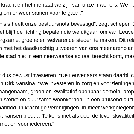
rkracht en het mentaal welzijn van onze inwoners. We 
g om er weer samen voor te gaan.”
risis heeft onze bestuursnota bevestigd”, zegt schepen 
et blijft de richting bepalen die we uitgaan om van Leuv
rgzame, groene en welvarende steden te maken. Dit re
n met het daadkrachtig uitvoeren van ons meerjarenplan
e stad niet in een neerwaartse spiraal terecht komt, maa
ft dus bewust investeren. “De Leuvenaars staan daarbij c
n Dirk Vansina. “We investeren in zorg en voorzieningen 
aangenaam, groen en kwalitatief openbaar domein, prop
in sterke en duurzame woonkernen, in een bruisend cultuu
saanbod, in krachtige verenigingen, in meer werkgelegenh
at kansen biedt… Telkens met als doel de levenskwalitei
 met en voor iedereen.”