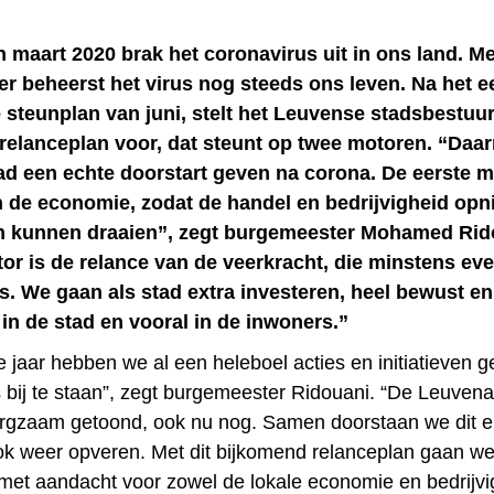
n maart 2020 brak het coronavirus uit in ons land. M
ter beheerst het virus nog steeds ons leven. Na het e
 steunplan van juni, stelt het Leuvense stadsbestuu
relanceplan voor, dat steunt op twee motoren. “Daar
ad een echte doorstart geven na corona. De eerste m
n de economie, zodat de handel en bedrijvigheid op
en kunnen draaien”, zegt burgemeester Mohamed Rid
or is de relance van de veerkracht, die minstens ev
is. We gaan als stad extra investeren, heel bewust en
in de stad en vooral in de inwoners.”
je jaar hebben we al een heleboel acties en initiatieve
 bij te staan”, zegt burgemeester Ridouani. “De Leuven
orgzaam getoond, ook nu nog. Samen doorstaan we dit 
ok weer opveren. Met dit bijkomend relanceplan gaan we
 met aandacht voor zowel de lokale economie en bedrijvig