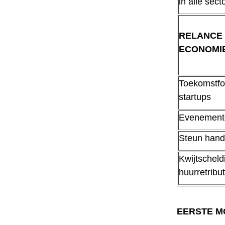
in alle sect
RELANCE 
ECONOMI
Toekomstfo
startups
Evenement
Steun hand
Kwijtscheld
huurretribu
EERSTE M