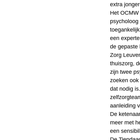
extra jonger
Het OCMW ze
psycholoog 
toegankelijk
een experte
de gepaste 
Zorg Leuven
thuiszorg, 
zijn twee p
zoeken ook
dat nodig i
zelfzorgtea
aanleiding v
De ketenaan
meer met he
een sensibi
De Tiendaag