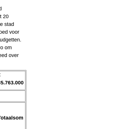
d
t 20
e stad
goed voor
udgetten.
ro om
eed over
€
35.763.000
Totaalsom