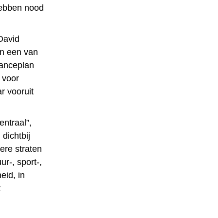
hebben nood
David
en een van
lanceplan
 voor
r vooruit
entraal”,
dichtbij
ere straten
r-, sport-,
eid, in
t