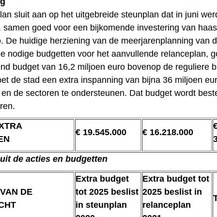
ng
lan sluit aan op het uitgebreide steunplan dat in juni wer
, samen goed voor een bijkomende investering van haas
o. De huidige herziening van de meerjarenplanning van d
 de nodige budgetten voor het aanvullende relanceplan, 
nd budget van 16,2 miljoen euro bovenop de reguliere b
t de stad een extra inspanning van bijna 36 miljoen eu
en de sectoren te ondersteunen. Dat budget wordt best
ren.
XTRA
€ 19.545.000
€ 16.218.000
EN
uit de acties en budgetten
Extra budget
Extra budget tot
VAN DE
tot 2025 beslist
2025 beslist in
CHT
in steunplan
relanceplan