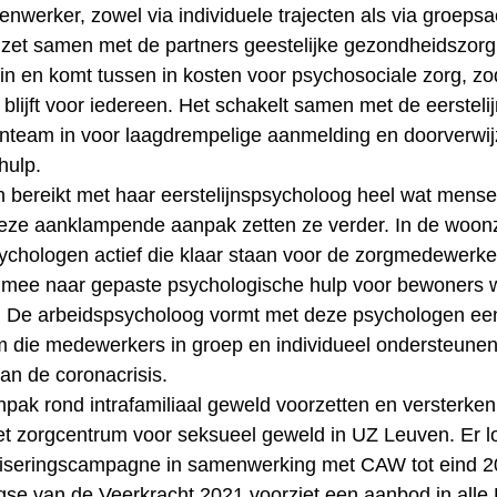
enwerker, zowel via individuele trajecten als via groepsac
t samen met de partners geestelijke gezondheidszorg
in en komt tussen in kosten voor psychosociale zorg, zo
 blijft voor iedereen. Het schakelt samen met de eerstel
nteam in voor laagdrempelige aanmelding en doorverwij
hulp.
 bereikt met haar eerstelijnspsycholoog heel wat mense
deze aanklampende aanpak zetten ze verder. In de woon
sychologen actief die klaar staan voor de zorgmedewerker
 mee naar gepaste psychologische hulp voor bewoners
s. De arbeidspsycholoog vormt met deze psychologen ee
m die medewerkers in groep en individueel ondersteunen
an de coronacrisis.
pak rond intrafamiliaal geweld voorzetten en versterken
t zorgcentrum voor seksueel geweld in UZ Leuven. Er l
liseringscampagne in samenwerking met CAW tot eind 2
se van de Veerkracht 2021 voorziet een aanbod in alle