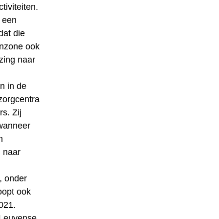
tiviteiten.
 een
dat die
ijnzone ook
zing naar
n in de
zorgcentra
s. Zij
 wanneer
n
 naar
, onder
oopt ook
021.
 Leuvense