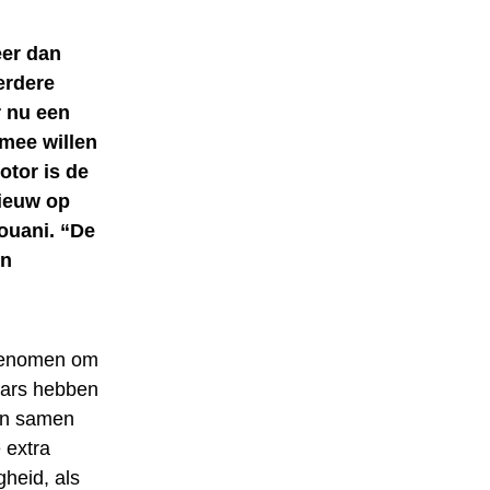
eer dan
erdere
r nu een
mee willen
otor is de
nieuw op
ouani. “De
en
n genomen om
aars hebben
en samen
 extra
heid, als