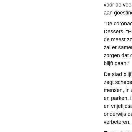
voor de vee
aan goestin
“De coronac
Dessers. “H
de meest zo
zal er same
zorgen dat d
blijft gaan.”
De stad blij
zegt schepe
mensen, in 
en parken, 
en vrijetijd
onderwijs d
verbeteren,