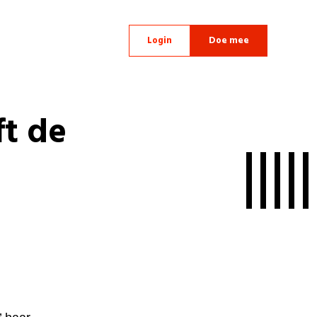
Login
Doe mee
t de