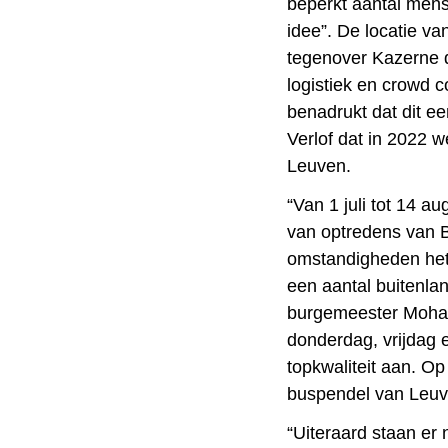
beperkt aantal mens
idee”. De locatie v
tegenover Kazerne d
logistiek en crowd c
benadrukt dat dit ee
Verlof dat in 2022 w
Leuven.
“Van 1 juli tot 14 a
van optredens van B
omstandigheden het 
een aantal buitenla
burgemeester Moham
donderdag, vrijdag 
topkwaliteit aan. O
buspendel van Leuve
“Uiteraard staan er