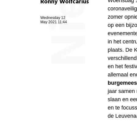
Ronny Wolfcarius
Woensdag 
coronaveilig
zomer opnie
Wednesday 12
May 2021 11:44
op een bijzo
evenementen
in het cent
plaats. De K
verschillend
en het festi
allemaal en
burgemees
jaar samen 
slaan en ee
en te focus
de Leuvenaa