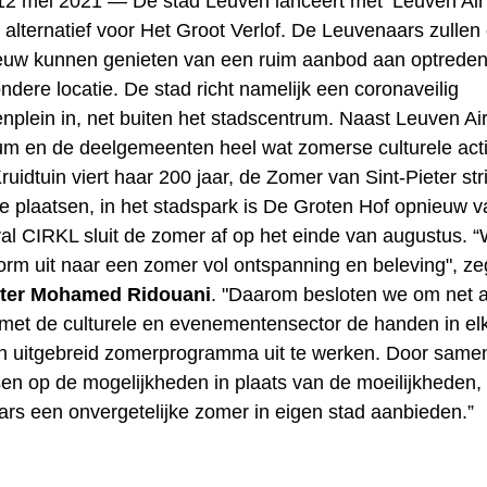
12 mei 2021 —
De stad Leuven lanceert met ‘Leuven Air
 alternatief voor Het Groot Verlof. De Leuvenaars zullen
uw kunnen genieten van een ruim aanbod aan optredens
ndere locatie. De stad richt namelijk een coronaveilig
plein in, net buiten het stadscentrum. Naast Leuven Air
rum en de deelgemeenten heel wat zomerse culturele acti
ruidtuin viert haar 200 jaar, de Zomer van Sint-Pieter str
e plaatsen, in het stadspark is De Groten Hof opnieuw va
val CIRKL sluit de zomer af op het einde van augustus. “
orm uit naar een zomer vol ontspanning en beleving", ze
ter Mohamed Ridouani
. "Daarom besloten we om net a
met de culturele en evenementensector de handen in elk
n uitgebreid zomerprogramma uit te werken. Door same
sen op de mogelijkheden in plaats van de moeilijkheden
rs een onvergetelijke zomer in eigen stad aanbieden.”