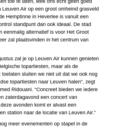
en toe te laten, leek ons echt geen goed
an Leuven Air op een groot omheind grasveld
e Hemptinne in Heverlee is vanuit een
ontrol standpunt dan ook ideaal. De stad
n eenmalig alternatief is voor Het Groot
eer zal plaatsvinden in het centrum van
ugustus zal je op Leuven Air kunnen genieten
elgische topartiesten, maar als de
toelaten sluiten we niet uit dat we ook nog
ndse topartiesten naar Leuven halen”, zegt
ed Ridouani. “Concreet bieden we iedere
en zaterdagavond een concert van
p deze avonden komt er alvast een
n station naar de locatie van Leuven Air.”
 nog meer evenementen op stapel in de