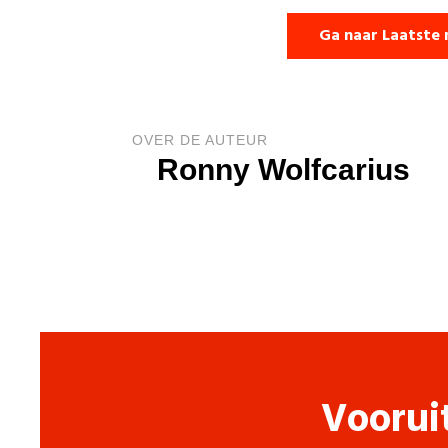
Ga naar Laatste 
OVER DE AUTEUR
Ronny Wolfcarius
Voorui