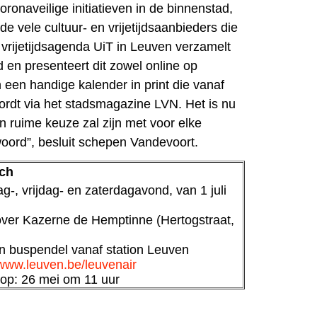
oronaveilige initiatieven in de binnenstad,
e vele cultuur- en vrijetijdsaanbieders die
 vrijetijdsagenda UiT in Leuven verzamelt
 en presenteert dit zowel online op
in een handige kalender in print die vanaf
wordt via het stadsmagazine LVN. Het is nu
een ruime keuze zal zijn met voor elke
oord”, besluit schepen Vandevoort.
sch
g-, vrijdag- en zaterdagavond, van 1 juli
over Kazerne de Hemptinne (Hertogstraat,
n buspendel vanaf station Leuven
www.leuven.be/leuvenair
koop: 26 mei om 11 uur