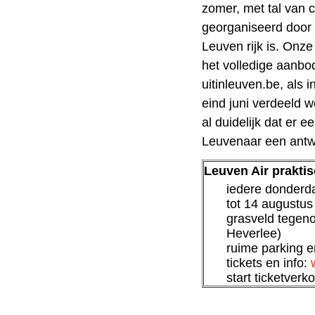
zomer, met tal van c
georganiseerd door d
Leuven rijk is. Onze
het volledige aanbod
uitinleuven.be, als 
eind juni verdeeld 
al duidelijk dat er 
Leuvenaar een antw
Leuven Air prakti
iedere donderda
tot 14 augustus
grasveld tegen
Heverlee)
ruime parking e
tickets en info:
start ticketver