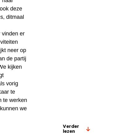
’ haar
 ook deze
, ditmaal
 vinden er
viteiten
ijkt neer op
n de partij
We kijken
gt
ls vorig
aar te
n te werken
, kunnen we
Verder
lezen