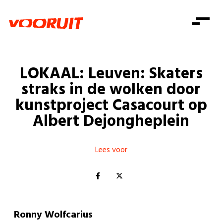
Laatste nieuws
Alle artikels
Beweging
Mission statement
Koopkracht
Dicht bij jou
LOKAAL: Leuven: Skaters
Onze mensen
Doe mee
Zorg
straks in de wolken door
Doe mee
Shop
Standpunten
Gelijke kansen
kunstproject Casacourt op
Word lid
Zoeken
Albert Dejongheplein
Vacatures
Welzijn
Login
Login
Mis niets
Consumentenbescherming
Lees voor
Pensioenen
Doe mee
Kinderen en jongeren
Ronny Wolfcarius