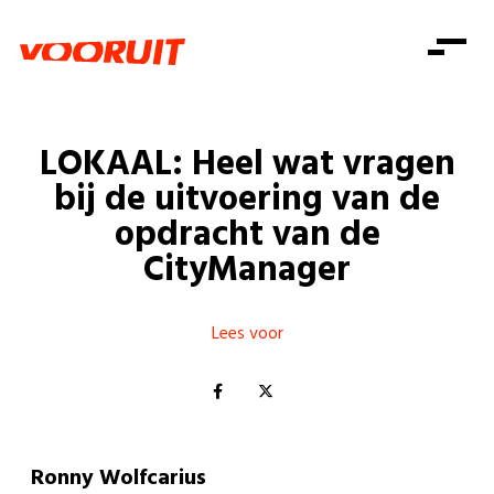
Laatste nieuws
Alle artikels
Beweging
Mission statement
Koopkracht
Dicht bij jou
LOKAAL: Heel wat vragen
Onze mensen
Doe mee
Zorg
bij de uitvoering van de
Doe mee
Shop
Standpunten
Gelijke kansen
opdracht van de
Word lid
Zoeken
CityManager
Vacatures
Welzijn
Login
Login
Mis niets
Consumentenbescherming
Lees voor
Pensioenen
Doe mee
Kinderen en jongeren
Ronny Wolfcarius