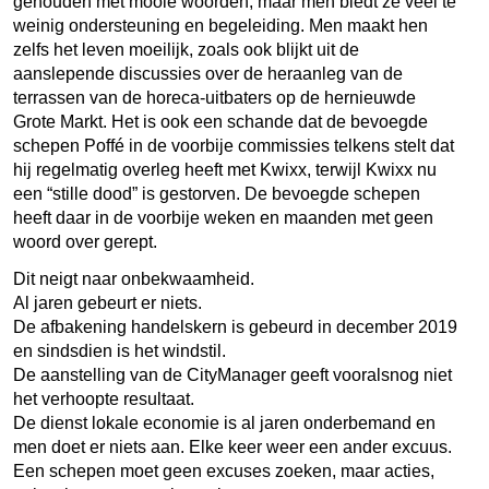
gehouden met mooie woorden, maar men biedt ze veel te
weinig ondersteuning en begeleiding. Men maakt hen
zelfs het leven moeilijk, zoals ook blijkt uit de
aanslepende discussies over de heraanleg van de
terrassen van de horeca-uitbaters op de hernieuwde
Grote Markt. Het is ook een schande dat de bevoegde
schepen Poffé in de voorbije commissies telkens stelt dat
hij regelmatig overleg heeft met Kwixx, terwijl Kwixx nu
een
“stille dood”
is gestorven. De bevoegde schepen
heeft daar in de voorbije weken en maanden met geen
woord over gerept.
Dit neigt naar onbekwaamheid.
Al jaren gebeurt er niets.
De afbakening handelskern is gebeurd in december 2019
en sindsdien is het windstil.
De aanstelling van de CityManager geeft vooralsnog niet
het verhoopte resultaat.
De dienst lokale economie is al jaren onderbemand en
men doet er niets aan. Elke keer weer een ander excuus.
Een schepen moet geen excuses zoeken, maar acties,