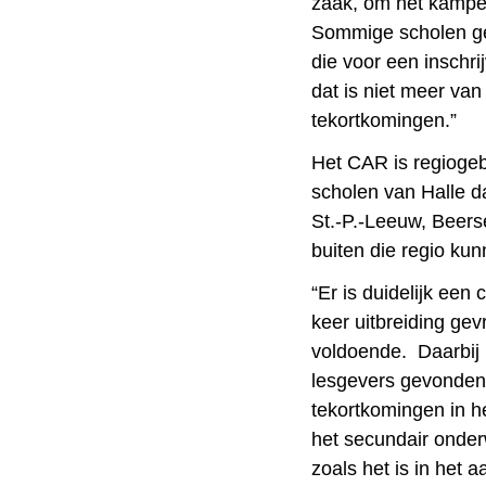
zaak, om het kampe
Sommige scholen geb
die voor een inschr
dat is niet meer van
tekortkomingen.”
Het CAR is regiogeb
scholen van Halle d
St.-P.-Leeuw, Beers
buiten die regio kun
“Er is duidelijk een
keer uitbreiding ge
voldoende. Daarbij 
lesgevers gevonden
tekortkomingen in 
het secundair onderw
zoals het is in het