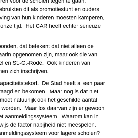
ren voor de scholen tegen te gaan.
ruikten dit als promotiestunt en ouders
ijving van hun kinderen moesten kamperen,
 onze tijd. Het CAR heeft echter serieuze
onden, dat betekent dat niet alleen de
aarin opgenomen zijn, maar ook die van
el en St.-G.-Rode. Ook kinderen van
nen zich inschrijven.
 capaciteitstekort. De Stad heeft al een paar
vraagd en bekomen. Maar nog is dat niet
moet natuurlijk ook het geschikte aantal
 worden. Maar los daarvan zijn er gewoon
het aanmeldingssysteem. Waarom kan in
ijs de factor nabijheid niet meespelen,
 aanmeldingssysteem voor lagere scholen?