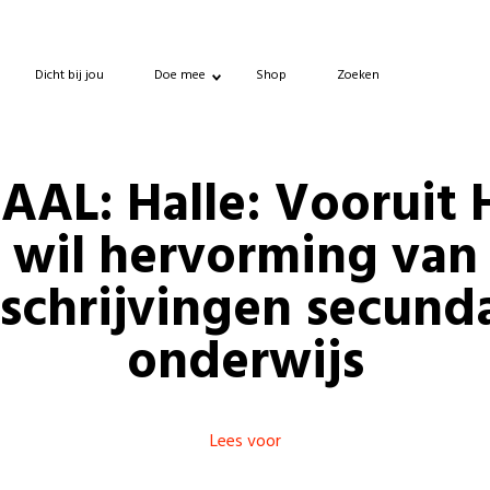
Dicht bij jou
Doe mee
Shop
Zoeken
AL: Halle: Vooruit 
wil hervorming van
nschrijvingen secunda
onderwijs
Lees voor