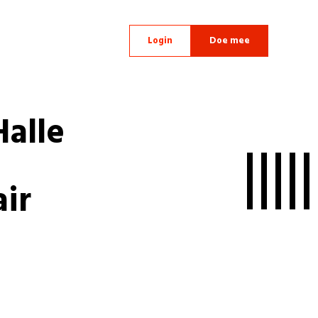
Login
Doe mee
Halle
ir