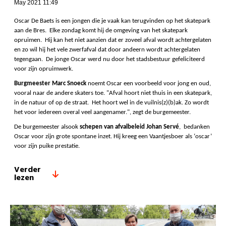
May 2021 11:49
Oscar De Baets is een jongen die je vaak kan terugvinden op het skatepark
aan de Bres. Elke zondag komt hij de omgeving van het skatepark
opruimen. Hij kan het niet aanzien dat er zoveel afval wordt achtergelaten
en zo wil hij het vele zwerfafval dat door andeern wordt achtergelaten
tegengaan. De jonge Oscar werd nu door het stadsbestuur gefeliciteerd
voor zijn opruimwerk.
Burgmeester Marc Snoeck
noemt Oscar een voorbeeld voor jong en oud,
vooral naar de andere skaters toe. "Afval hoort niet thuis in een skatepark,
in de natuur of op de straat. Het hoort wel in de vuilnis(z)(b)ak. Zo wordt
het voor iedereen overal veel aangenamer.", zegt de burgemeester.
De burgemeester alsook
schepen van afvalbeleid Johan Servé
, bedanken
Oscar voor zijn grote spontane inzet. Hij kreeg een Vaantjesboer als ‘oscar’
voor zijn puike prestatie.
Verder
lezen