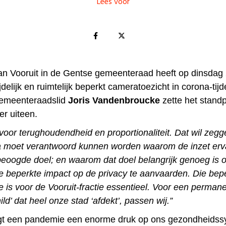
Lees voor
van Vooruit in de Gentse gemeenteraad heeft op dinsdag 
jdelijk en ruimtelijk beperkt cameratoezicht in corona-tij
emeenteraadslid
Joris Vandenbroucke
zette het stand
er uiteen.
 voor terughoudendheid en proportionaliteit. Dat wil zegg
 moet verantwoord kunnen worden waarom de inzet erva
 beoogde doel; en waarom dat doel belangrijk genoeg is 
te beperkte impact op de privacy te aanvaarden. Die bepe
te is voor de Vooruit-fractie essentieel. Voor een perman
ld’ dat heel onze stad ‘afdekt’, passen wij.”
gt een pandemie een enorme druk op ons gezondheidss