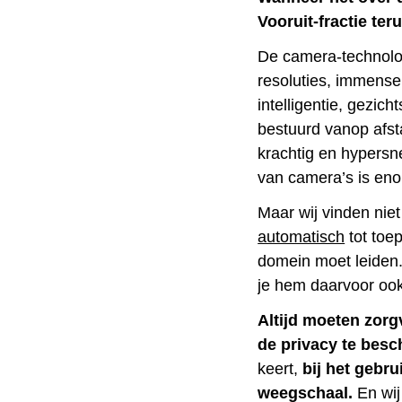
Vooruit-fractie te
De camera-technolo
resoluties, immense
intelligentie, gezic
bestuurd vanop afs
krachtig en hypersne
van camera’s is eno
Maar wij vinden niet
automatisch
tot toe
domein moet leiden.
je hem daarvoor ook
Altijd
moeten zorg
de privacy te bes
keert,
bij het gebru
weegschaal.
En wij