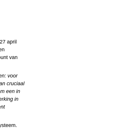
27 april
den
punt van
en: voor
n cruciaal
om een in
rking in
ent
ysteem.