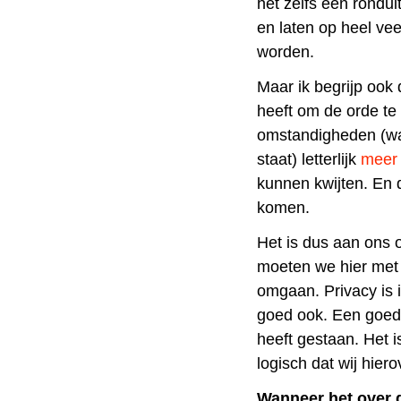
het zelfs een rondui
en laten op heel vee
worden.
Maar ik begrijp ook 
heeft om de orde te
omstandigheden (wa
staat) letterlijk
meer 
kunnen kwijten. En
komen.
Het is dus aan ons
moeten we hier met 
omgaan. Privacy is
goed ook. Een goed d
heeft gestaan. Het 
logisch dat wij hier
Wanneer het over d