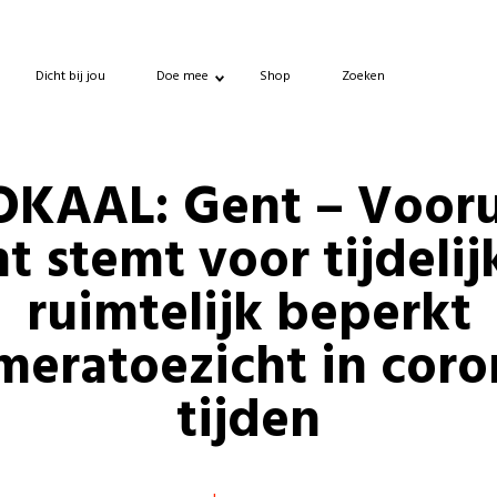
Dicht bij jou
Doe mee
Shop
Zoeken
OKAAL: Gent – Vooru
t stemt voor tijdelij
ruimtelijk beperkt
meratoezicht in coro
tijden