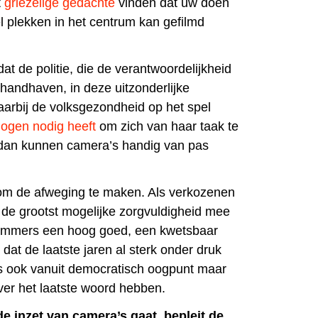
t
griezelige gedachte
vinden dat uw doen
l plekken in het centrum kan gefilmd
dat de politie, die de verantwoordelijkheid
 handhaven, in deze uitzonderlijke
arbij de volksgezondheid op het spel
ogen nodig heeft
om zich van haar taak te
 dan kunnen camera’s handig van pas
 om de afweging te maken. Als verkozenen
de grootst mogelijke zorgvuldigheid mee
 immers een hoog goed, een kwetsbaar
at de laatste jaren al sterk onder druk
is ook vanuit democratisch oogpunt maar
over het laatste woord hebben.
e inzet van camera’s gaat, bepleit de