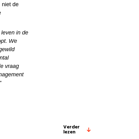
niet de
e
 leven in de
opt. We
gewild
ntal
de vraag
management
”
Verder
lezen