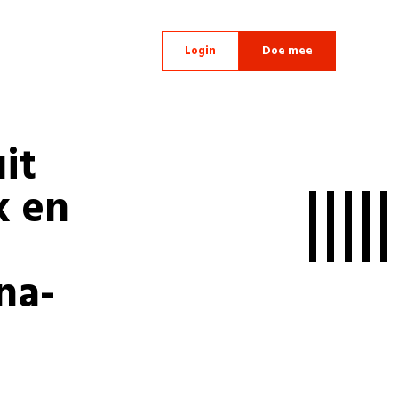
Login
Doe mee
it
k en
na-