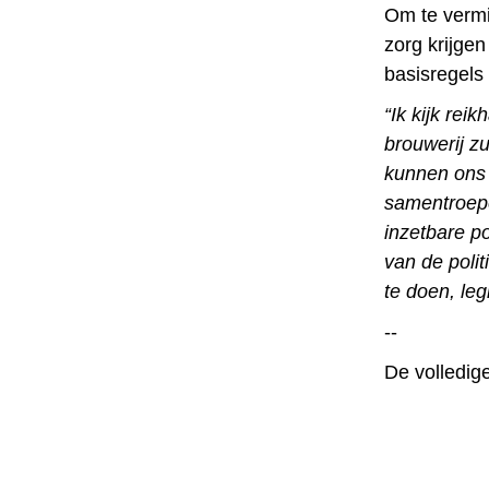
Om te vermi
zorg krijgen
basisregels 
“Ik kijk rei
brouwerij zu
kunnen ons 
samentroepe
inzetbare po
van de poli
te doen, leg
--
De volledig