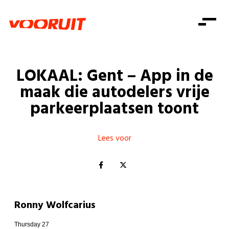
Laatste nieuws
Alle artikels
Beweging
Mission statement
Koopkracht
Dicht bij jou
LOKAAL: Gent – App in de
Onze mensen
Doe mee
Zorg
maak die autodelers vrije
Doe mee
Shop
Standpunten
Gelijke kansen
parkeerplaatsen toont
Word lid
Zoeken
Vacatures
Welzijn
Login
Login
Mis niets
Lees voor
Consumentenbescherming
Pensioenen
Doe mee
Kinderen en jongeren
Ronny Wolfcarius
Thursday 27