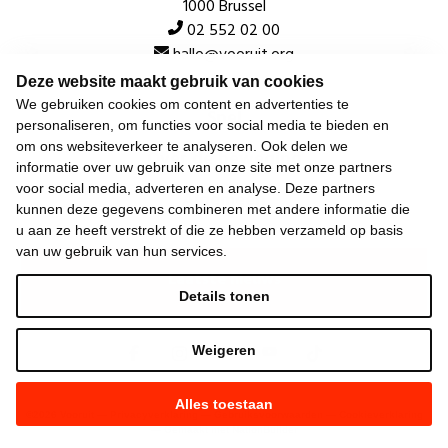
1000 Brussel
02 552 02 00
hallo@vooruit.org
Deze website maakt gebruik van cookies
We gebruiken cookies om content en advertenties te
Snel
personaliseren, om functies voor social media te bieden en
om ons websiteverkeer te analyseren. Ook delen we
Over de beweging
informatie over uw gebruik van onze site met onze partners
voor social media, adverteren en analyse. Deze partners
Algemeen
kunnen deze gegevens combineren met andere informatie die
u aan ze heeft verstrekt of die ze hebben verzameld op basis
van uw gebruik van hun services.
Laatste nieuws
Details tonen
Weigeren
Alles toestaan
©
2026
Vooruit —
Privacyverklaring
—
Gebruiksvoorwaarden
—
Cookieverklaring
—
Gemaakt met NationBuilder