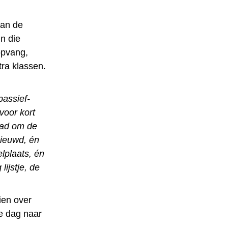
van de
n die
opvang,
ra klassen.
passief-
voor kort
tad om de
nieuwd, én
lplaats, én
ijstje, de
ien over
ke dag naar