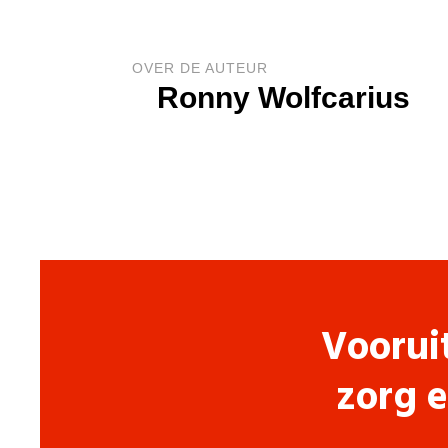
OVER DE AUTEUR
Ronny Wolfcarius
Voorui
zorg e