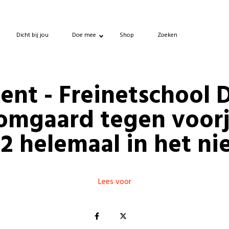
Dicht bij jou
Doe mee
Shop
Zoeken
ent - Freinetschool 
omgaard tegen voorj
2 helemaal in het n
Lees voor