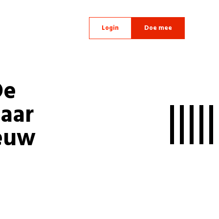
Login
Doe mee
De
aar
ieuw