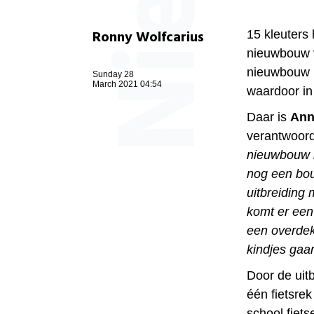
Ronny Wolfcarius
15 kleuters
nieuwbouw v
nieuwbouw k
Sunday 28
March 2021 04:54
waardoor in
Daar is
Ann
verantwoord
nieuwbouw m
nog een bou
uitbreiding
komt er een
een overdekt
kindjes gaa
Door de uitb
één fietsrek
school fiets