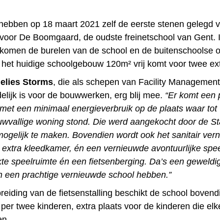
 hebben op 18 maart 2021 zelf de eerste stenen gelegd 
oor De Boomgaard, de oudste freinetschool van Gent. I
omen de burelen van de school en de buitenschoolse 
 het huidige schoolgebouw 120m² vrij komt voor twee ext
elies Storms
, die als schepen van Facility Management
elijk is voor de bouwwerken, erg blij mee.
“Er komt een 
et een minimaal energieverbruik op de plaats waar tot 
wvallige woning stond. Die werd aangekocht door de S
 mogelijk te maken. Bovendien wordt ook het sanitair ver
 extra kleedkamer, én een vernieuwde avontuurlijke spee
e speelruimte én een fietsenberging. Da’s een geweldig l
n een prachtige vernieuwde school hebben.”
reiding van de fietsenstalling beschikt de school bovend
 per twee kinderen, extra plaats voor de kinderen die el
en.