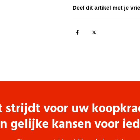
Deel dit artikel met je vr
t strijdt voor uw koopkra
n gelijke kansen voor ie